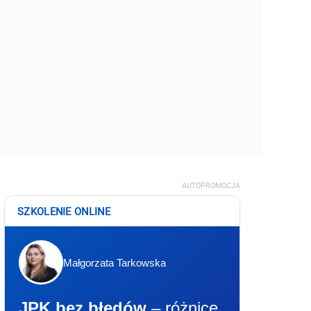
AUTOPROMOCJA
SZKOLENIE ONLINE
Małgorzata Tarkowska
JPK bez błędów
– różnice