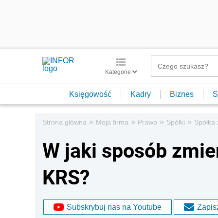
Kategorie
Księgowość
Kadry
Biznes
S
»
»
»
»
Strona główna
Moja firma
Prawo
Spółki
Spółka 
W jaki sposób zmien
KRS?
Subskrybuj nas na Youtube
Zapisz