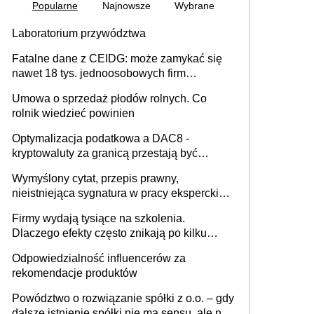
Popularne
Najnowsze
Wybrane
Laboratorium przywództwa
Fatalne dane z CEIDG: może zamykać się
nawet 18 tys. jednoosobowych firm
miesięcznie
Umowa o sprzedaż płodów rolnych. Co
rolnik wiedzieć powinien
Optymalizacja podatkowa a DAC8 -
kryptowaluty za granicą przestają być
niewidoczne. I co dalej?
Wymyślony cytat, przepis prawny,
nieistniejąca sygnatura w pracy eksperckiej -
sam zakup ChatGPT to nie wdrożenie AI w
Firmy wydają tysiące na szkolenia.
firmie
Dlaczego efekty często znikają po kilku
tygodniach?
Odpowiedzialność influencerów za
rekomendacje produktów
Powództwo o rozwiązanie spółki z o.o. – gdy
dalsze istnienie spółki nie ma sensu, ale nie