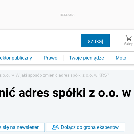
REKLAMA
Sklep
ektor publiczny
Prawo
Twoje pieniądze
Moto
»
z o.o.
W jaki sposób zmienić adres spółki z o.o. w KRS?
ić adres spółki z o.o. w
 się na newsletter
Dołącz do grona ekspertów