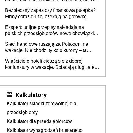
wszyscy wspólnicy są tego zdania
Bezpieczny zapas czy finansowa pułapka?
Firmy coraz dłużej czekają na gotówkę
Ekspert: unijne przepisy nakładają na
polskich przedsiębiorców nowe obowiązki w
zakresie opakowań
Sieci handlowe ruszają za Polakami na
wakacje. Nie chodzi tylko o kurorty – ta
walka o portfele klientów dzieje się także
Właściciele hoteli cieszą się z dobrej
tam, gdzie wielu spędzi urlop po cichu
koniunktury w wakacje. Spłacają długi, ale
już martwią się, co będzie jesienią
Kalkulatory
Kalkulator składki zdrowotnej dla
przedsiębiorcy
Kalkulator dla przedsiębiorców
Kalkulator wynagrodzeń brutto/netto