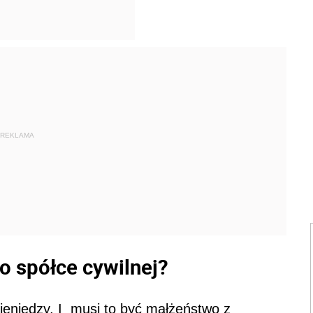
REKLAMA
o spółce cywilnej?
pieniędzy. I musi to być małżeństwo z