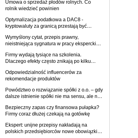
Umowa o sprzedaż płodów rolnych. Co
rolnik wiedzieć powinien
Optymalizacja podatkowa a DAC8 -
kryptowaluty za granicą przestają być
niewidoczne. I co dalej?
Wymyślony cytat, przepis prawny,
nieistniejąca sygnatura w pracy eksperckiej -
sam zakup ChatGPT to nie wdrożenie AI w
Firmy wydają tysiące na szkolenia.
firmie
Dlaczego efekty często znikają po kilku
tygodniach?
Odpowiedzialność influencerów za
rekomendacje produktów
Powództwo o rozwiązanie spółki z o.o. – gdy
dalsze istnienie spółki nie ma sensu, ale nie
wszyscy wspólnicy są tego zdania
Bezpieczny zapas czy finansowa pułapka?
Firmy coraz dłużej czekają na gotówkę
Ekspert: unijne przepisy nakładają na
polskich przedsiębiorców nowe obowiązki w
zakresie opakowań