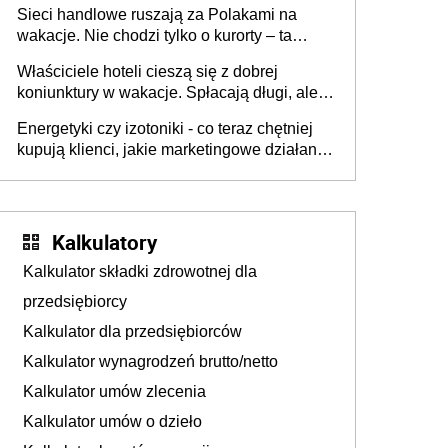
Sieci handlowe ruszają za Polakami na
wakacje. Nie chodzi tylko o kurorty – ta
walka o portfele klientów dzieje się także
Właściciele hoteli cieszą się z dobrej
tam, gdzie wielu spędzi urlop po cichu
koniunktury w wakacje. Spłacają długi, ale
już martwią się, co będzie jesienią
Energetyki czy izotoniki - co teraz chętniej
kupują klienci, jakie marketingowe działania
podejmują sklepy
Kalkulatory
Kalkulator składki zdrowotnej dla
przedsiębiorcy
Kalkulator dla przedsiębiorców
Kalkulator wynagrodzeń brutto/netto
Kalkulator umów zlecenia
Kalkulator umów o dzieło