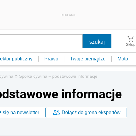
REKLAMA
Sklep
ektor publiczny
Prawo
Twoje pieniądze
Moto
»
cywilna
Spółka cywilna – podstawowe informacje
odstawowe informacje
 się na newsletter
Dołącz do grona ekspertów