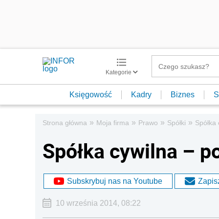
Kategorie
Księgowość
Kadry
Biznes
S
»
»
»
»
Strona główna
Moja firma
Prawo
Spółki
Spółka 
Spółka cywilna – p
Subskrybuj nas na Youtube
Zapisz
10 września 2014, 08:22