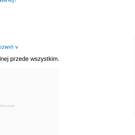
ozwiń
>
lnej przede wszystkim.
REKLAMA