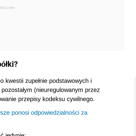
REKLAMA
ółki?
 kwestii zupełnie podstawowych i
 W pozostałym (nieuregulowanym przez
owanie przepisy kodeksu cywilnego.
wsze ponosi odpowiedzialności za
ć jedynie: