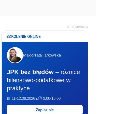
AUTOPROMOCJA
SZKOLENIE ONLINE
Małgorzata Tarkowska
JPK bez błędów
– różnice
bilansowo-podatkowe w
praktyce
📅 11-12.08.2026 r.
🕐 9:00-15:00
Zapisz się