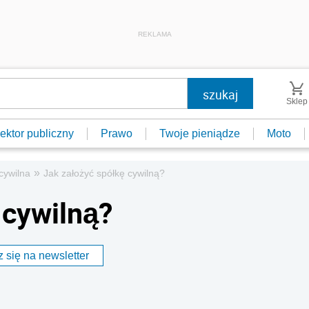
REKLAMA
Sklep
ektor publiczny
Prawo
Twoje pieniądze
Moto
»
cywilna
Jak założyć spółkę cywilną?
 cywilną?
 się na newsletter