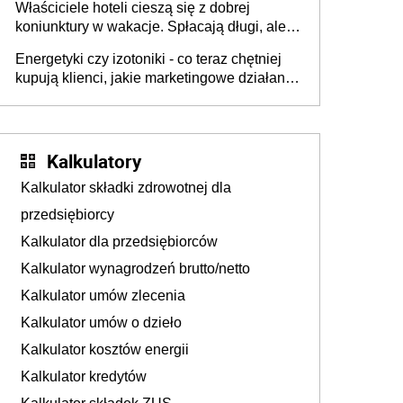
Właściciele hoteli cieszą się z dobrej
tam, gdzie wielu spędzi urlop po cichu
koniunktury w wakacje. Spłacają długi, ale
już martwią się, co będzie jesienią
Energetyki czy izotoniki - co teraz chętniej
kupują klienci, jakie marketingowe działania
podejmują sklepy
Kalkulatory
Kalkulator składki zdrowotnej dla
przedsiębiorcy
Kalkulator dla przedsiębiorców
Kalkulator wynagrodzeń brutto/netto
Kalkulator umów zlecenia
Kalkulator umów o dzieło
Kalkulator kosztów energii
Kalkulator kredytów