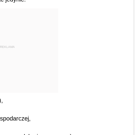
REKLAMA
),
ospodarczej,