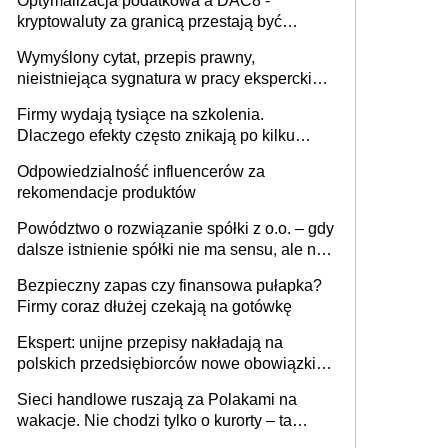
Optymalizacja podatkowa a DAC8 -
kryptowaluty za granicą przestają być
niewidoczne. I co dalej?
Wymyślony cytat, przepis prawny,
nieistniejąca sygnatura w pracy eksperckiej -
sam zakup ChatGPT to nie wdrożenie AI w
Firmy wydają tysiące na szkolenia.
firmie
Dlaczego efekty często znikają po kilku
tygodniach?
Odpowiedzialność influencerów za
rekomendacje produktów
Powództwo o rozwiązanie spółki z o.o. – gdy
dalsze istnienie spółki nie ma sensu, ale nie
wszyscy wspólnicy są tego zdania
Bezpieczny zapas czy finansowa pułapka?
Firmy coraz dłużej czekają na gotówkę
Ekspert: unijne przepisy nakładają na
polskich przedsiębiorców nowe obowiązki w
zakresie opakowań
Sieci handlowe ruszają za Polakami na
wakacje. Nie chodzi tylko o kurorty – ta
walka o portfele klientów dzieje się także