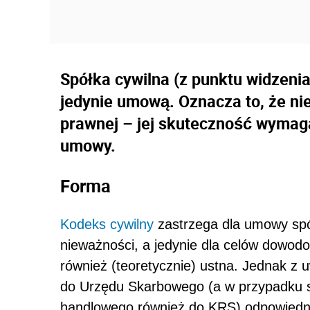
Spółka cywilna (z punktu widzenia
jedynie umową. Oznacza to, że ni
prawnej – jej skuteczność wymaga
umowy.
Forma
Kodeks cywilny
zastrzega dla umowy spó
nieważności, a jedynie dla celów dowo
również (teoretycznie) ustna. Jednak z u
do Urzędu Skarbowego (a w przypadku sp
handlowego również do KRS) odpowiedni