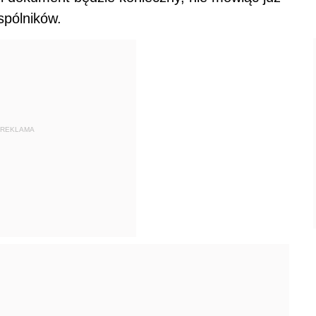
spólników.
REKLAMA