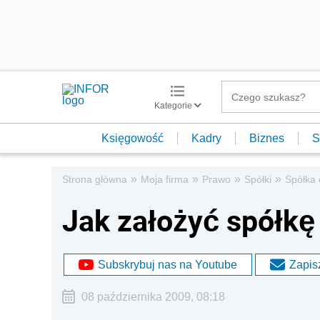
Kategorie
Księgowość
Kadry
Biznes
S
»
»
»
»
Strona główna
Moja firma
Prawo
Spółki
Spółka 
Jak założyć spółkę
Subskrybuj nas na Youtube
Zapisz
08 października 2009, 08:18