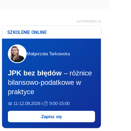
AUTOPROMOCJA
SZKOLENIE ONLINE
Małgorzata Tarkowska
JPK bez błędów
– różnice
bilansowo-podatkowe w
praktyce
📅 11-12.08.2026 r.
🕐 9:00-15:00
Zapisz się