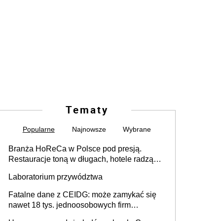
Tematy
Popularne
Najnowsze
Wybrane
Branża HoReCa w Polsce pod presją.
Restauracje toną w długach, hotele radzą
sobie lepiej [GOŚĆ INFOR.PL]
Laboratorium przywództwa
Fatalne dane z CEIDG: może zamykać się
nawet 18 tys. jednoosobowych firm
miesięcznie