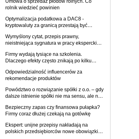
Umowa o sprzedaż płodów rolnych. Co
rolnik wiedzieć powinien
Optymalizacja podatkowa a DAC8 -
kryptowaluty za granicą przestają być
niewidoczne. I co dalej?
Wymyślony cytat, przepis prawny,
nieistniejąca sygnatura w pracy eksperckiej -
sam zakup ChatGPT to nie wdrożenie AI w
Firmy wydają tysiące na szkolenia.
firmie
Dlaczego efekty często znikają po kilku
tygodniach?
Odpowiedzialność influencerów za
rekomendacje produktów
Powództwo o rozwiązanie spółki z o.o. – gdy
dalsze istnienie spółki nie ma sensu, ale nie
wszyscy wspólnicy są tego zdania
Bezpieczny zapas czy finansowa pułapka?
Firmy coraz dłużej czekają na gotówkę
Ekspert: unijne przepisy nakładają na
polskich przedsiębiorców nowe obowiązki w
zakresie opakowań