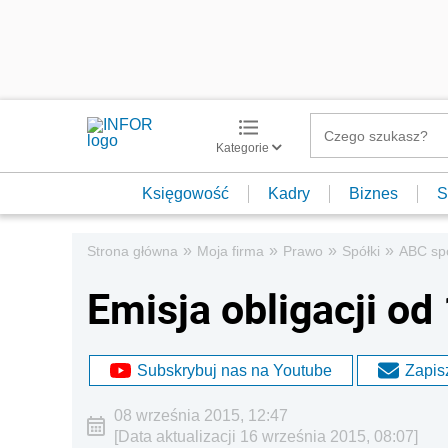
Kategorie
Księgowość
Kadry
Biznes
S
»
»
»
»
Strona główna
Moja firma
Prawo
Spółki
ABC sp
Emisja obligacji od 
Subskrybuj nas na Youtube
Zapisz
08 września 2015, 12:47
[Data aktualizacji 16 września 2015, 08:07]