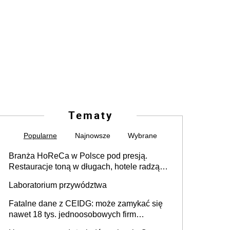
Tematy
Popularne
Najnowsze
Wybrane
Branża HoReCa w Polsce pod presją.
Restauracje toną w długach, hotele radzą
sobie lepiej [GOŚĆ INFOR.PL]
Laboratorium przywództwa
Fatalne dane z CEIDG: może zamykać się
nawet 18 tys. jednoosobowych firm
miesięcznie