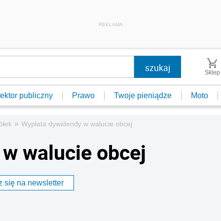
REKLAMA
Sklep
ektor publiczny
Prawo
Twoje pieniądze
Moto
»
ółek
Wypłata dywidendy w walucie obcej
w walucie obcej
 się na newsletter