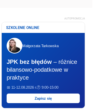
AUTOPROMOCJA
SZKOLENIE ONLINE
Małgorzata Tarkowska
JPK bez błędów
– różnice
bilansowo-podatkowe w
praktyce
📅 11-12.08.2026 r.
🕐 9:00-15:00
Zapisz się