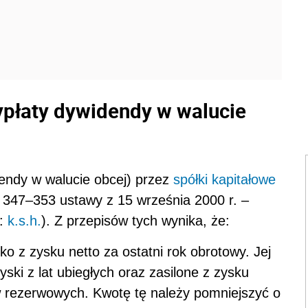
ypłaty dywidendy w walucie
endy w walucie obcej) przez
spółki kapitałowe
t. 347–353 ustawy z 15 września 2000 r. –
j:
k.s.h.
). Z przepisów tych wynika, że:
o z zysku netto za ostatni rok obrotowy. Jej
ski z lat ubiegłych oraz zasilone z zysku
w rezerwowych. Kwotę tę należy pomniejszyć o