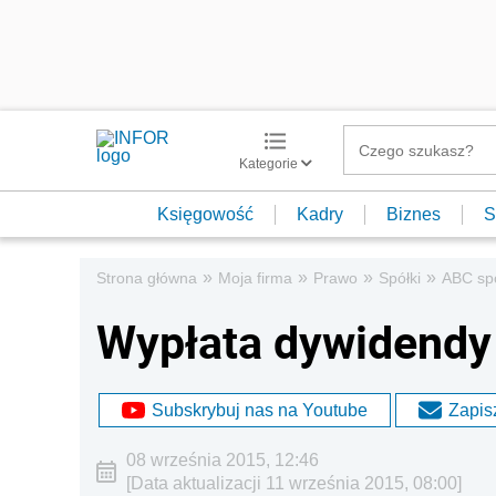
Kategorie
Księgowość
Kadry
Biznes
S
»
»
»
»
Strona główna
Moja firma
Prawo
Spółki
ABC sp
Wypłata dywidendy 
Subskrybuj nas na Youtube
Zapisz
08 września 2015, 12:46
[Data aktualizacji 11 września 2015, 08:00]