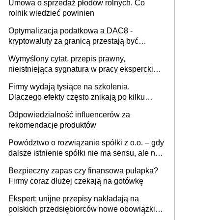
Umowa o sprzedaż płodów rolnych. Co
rolnik wiedzieć powinien
Optymalizacja podatkowa a DAC8 -
kryptowaluty za granicą przestają być
niewidoczne. I co dalej?
Wymyślony cytat, przepis prawny,
nieistniejąca sygnatura w pracy eksperckiej -
sam zakup ChatGPT to nie wdrożenie AI w
Firmy wydają tysiące na szkolenia.
firmie
Dlaczego efekty często znikają po kilku
tygodniach?
Odpowiedzialność influencerów za
rekomendacje produktów
Powództwo o rozwiązanie spółki z o.o. – gdy
dalsze istnienie spółki nie ma sensu, ale nie
wszyscy wspólnicy są tego zdania
Bezpieczny zapas czy finansowa pułapka?
Firmy coraz dłużej czekają na gotówkę
Ekspert: unijne przepisy nakładają na
polskich przedsiębiorców nowe obowiązki w
zakresie opakowań