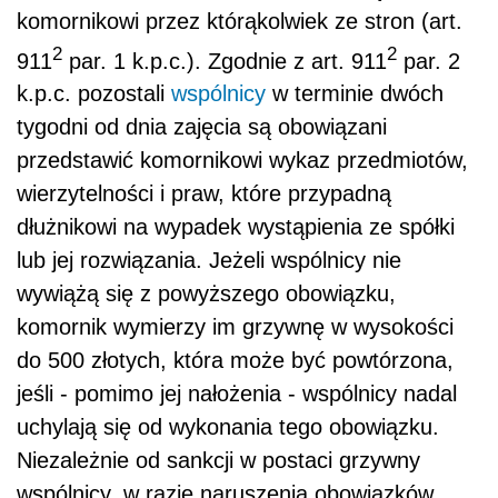
komornikowi przez którąkolwiek ze stron (art.
2
2
911
par. 1 k.p.c.). Zgodnie z art. 911
par. 2
k.p.c. pozostali
wspólnicy
w terminie dwóch
tygodni od dnia zajęcia są obowiązani
przedstawić komornikowi wykaz przedmiotów,
wierzytelności i praw, które przypadną
dłużnikowi na wypadek wystąpienia ze spółki
lub jej rozwiązania. Jeżeli wspólnicy nie
wywiążą się z powyższego obowiązku,
komornik wymierzy im grzywnę w wysokości
do 500 złotych, która może być powtórzona,
jeśli - pomimo jej nałożenia - wspólnicy nadal
uchylają się od wykonania tego obowiązku.
Niezależnie od sankcji w postaci grzywny
wspólnicy, w razie naruszenia obowiązków