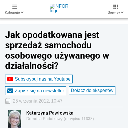
Kategorie
Serwisy
Jak opodatkowana jest
sprzedaż samochodu
osobowego używanego w
działalności?
Subskrybuj nas na Youtube
Dołącz do ekspertów
Zapisz się na newsletter
25 września 2012, 10:47
Katarzyna Pawłowska
Doradca Podatkowy (nr wpisu 11638)