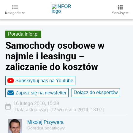
Kategorie
Serwisy
Porada Infor.pl
Samochody osobowe w
najmie i leasingu –
zaliczanie do kosztów
Subskrybuj nas na Youtube
Dołącz do ekspertów
Zapisz się na newsletter
16 lutego 2010, 15:39
[Data aktualizacji 12 września 2014, 13:07]
Mikołaj Przywara
Doradca podatkowy