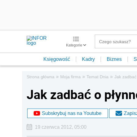
Kategorie
Księgowość
Kadry
Biznes
S
»
»
»
Strona główna
Moja firma
Temat Dnia
Jak zadbać 
Jak zadbać o płynn
Subskrybuj nas na Youtube
Zapisz
19 czerwca 2012, 05:00