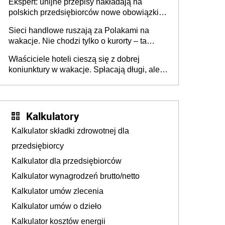
Ekspert: unijne przepisy nakładają na
polskich przedsiębiorców nowe obowiązki w
zakresie opakowań
Sieci handlowe ruszają za Polakami na
wakacje. Nie chodzi tylko o kurorty – ta
walka o portfele klientów dzieje się także
Właściciele hoteli cieszą się z dobrej
tam, gdzie wielu spędzi urlop po cichu
koniunktury w wakacje. Spłacają długi, ale
już martwią się, co będzie jesienią
Kalkulatory
Kalkulator składki zdrowotnej dla
przedsiębiorcy
Kalkulator dla przedsiębiorców
Kalkulator wynagrodzeń brutto/netto
Kalkulator umów zlecenia
Kalkulator umów o dzieło
Kalkulator kosztów energii