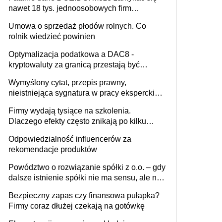
nawet 18 tys. jednoosobowych firm
miesięcznie
Umowa o sprzedaż płodów rolnych. Co
rolnik wiedzieć powinien
Optymalizacja podatkowa a DAC8 -
kryptowaluty za granicą przestają być
niewidoczne. I co dalej?
Wymyślony cytat, przepis prawny,
nieistniejąca sygnatura w pracy eksperckiej -
sam zakup ChatGPT to nie wdrożenie AI w
Firmy wydają tysiące na szkolenia.
firmie
Dlaczego efekty często znikają po kilku
tygodniach?
Odpowiedzialność influencerów za
rekomendacje produktów
Powództwo o rozwiązanie spółki z o.o. – gdy
dalsze istnienie spółki nie ma sensu, ale nie
wszyscy wspólnicy są tego zdania
Bezpieczny zapas czy finansowa pułapka?
Firmy coraz dłużej czekają na gotówkę