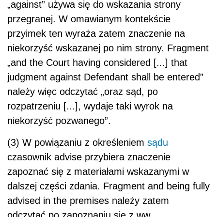
„against” używa się do wskazania strony
przegranej. W omawianym kontekście
przyimek ten wyraża zatem znaczenie na
niekorzyść wskazanej po nim strony. Fragment
„and the Court having considered [...] that
judgment against Defendant shall be entered”
należy więc odczytać „oraz sąd, po
rozpatrzeniu [...], wydaje taki wyrok na
niekorzyść pozwanego”.
(3) W powiązaniu z określeniem
sądu
czasownik advise przybiera znaczenie
zapoznać się z materiałami wskazanymi w
dalszej części zdania. Fragment and being fully
advised in the premises należy zatem
odczytać po zapoznaniu się z ww.