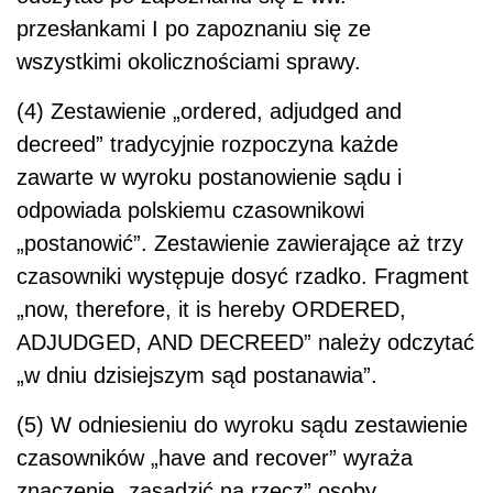
przesłankami I po zapoznaniu się ze
wszystkimi okolicznościami sprawy.
(4) Zestawienie „ordered, adjudged and
decreed” tradycyjnie rozpoczyna każde
zawarte w wyroku postanowienie sądu i
odpowiada polskiemu czasownikowi
„postanowić”. Zestawienie zawierające aż trzy
czasowniki występuje dosyć rzadko. Fragment
„now, therefore, it is hereby ORDERED,
ADJUDGED, AND DECREED” należy odczytać
„w dniu dzisiejszym sąd postanawia”.
(5) W odniesieniu do wyroku sądu zestawienie
czasowników „have and recover” wyraża
znaczenie „zasądzić na rzecz” osoby