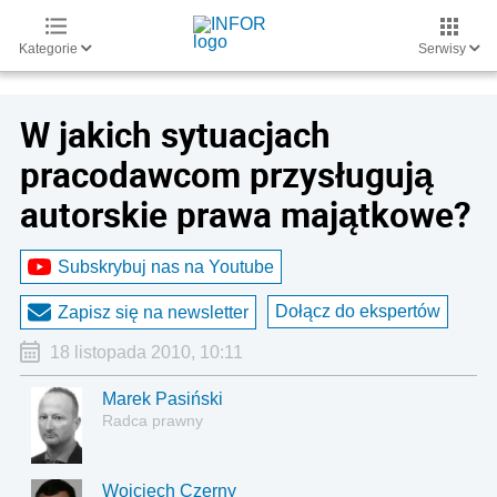
Kategorie
Serwisy
W jakich sytuacjach
pracodawcom przysługują
autorskie prawa majątkowe?
Subskrybuj nas na Youtube
Dołącz do ekspertów
Zapisz się na newsletter
18 listopada 2010, 10:11
Marek Pasiński
Radca prawny
Wojciech Czerny