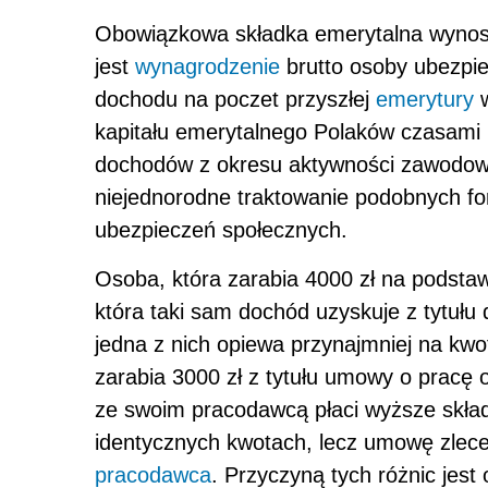
Obowiązkowa składka emerytalna wynosi
jest
wynagrodzenie
brutto osoby ubezpie
dochodu na poczet przyszłej
emerytury
w
kapitału emerytalnego Polaków czasami 
dochodów z okresu aktywności zawodowej
niejednorodne traktowanie podobnych fo
ubezpieczeń społecznych.
Osoba, która zarabia 4000 zł na podsta
która taki sam dochód uzyskuje z tytuł
jedna z nich opiewa przynajmniej na kw
zarabia 3000 zł z tytułu umowy o pracę 
ze swoim pracodawcą płaci wyższe skład
identycznych kwotach, lecz umowę zlece
pracodawca
. Przyczyną tych różnic jes