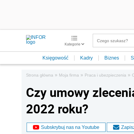
Kategorie
Księgowość
Kadry
Biznes
S
»
»
»
Strona główna
Moja firma
Praca i ubezpieczenia
Czy umowy zleceni
2022 roku?
Subskrybuj nas na Youtube
Zapisz