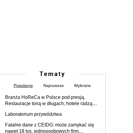
Tematy
Popularne
Najnowsze
Wybrane
Branża HoReCa w Polsce pod presją.
Restauracje toną w długach, hotele radzą
sobie lepiej [GOŚĆ INFOR.PL]
Laboratorium przywództwa
Fatalne dane z CEIDG: może zamykać się
nawet 18 tys. jednoosobowych firm