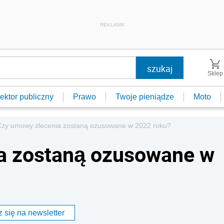
REKLAMA
Sklep
ektor publiczny
Prawo
Twoje pieniądze
Moto
Czy umowy zlecenia zostaną ozusowane w 2022 roku?
a zostaną ozusowane w
 się na newsletter