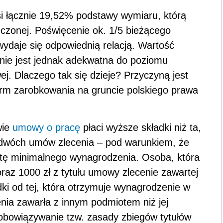
 łącznie 19,52% podstawy wymiaru, którą
czonej. Poświęcenie ok. 1/5 bieżącego
ydaje się odpowiednią relacją. Wartość
nie jest jednak adekwatna do poziomu
. Dlaczego tak się dzieje? Przyczyną jest
rm zarobkowania na gruncie polskiego prawa
wie
umowy o pracę
płaci wyższe składki niż ta,
u dwóch umów zlecenia – pod warunkiem, że
otę minimalnego wynagrodzenia. Osoba, która
oraz 1000 zł z tytułu umowy zlecenie zawartej
ki od tej, która otrzymuje wynagrodzenie w
nia zawarła z innym podmiotem niż jej
t obowiązywanie tzw. zasady zbiegów tytułów