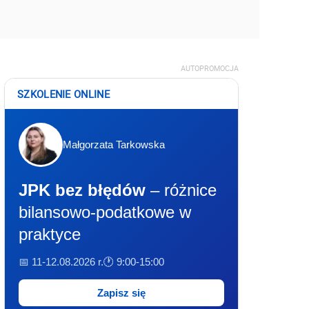
AUTOPROMOCJA
SZKOLENIE ONLINE
Małgorzata Tarkowska
JPK bez błędów
– różnice
bilansowo-podatkowe w
praktyce
📅 11-12.08.2026 r.
🕐 9:00-15:00
Zapisz się