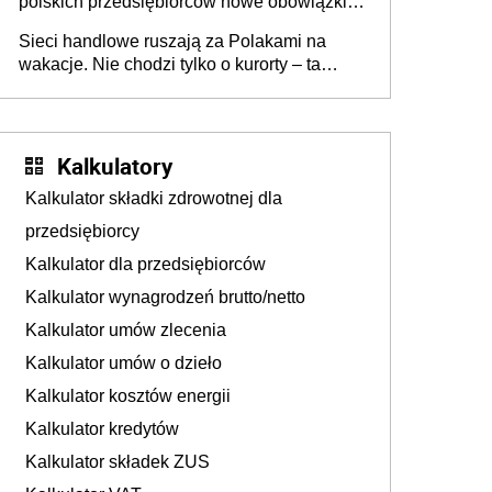
polskich przedsiębiorców nowe obowiązki w
zakresie opakowań
Sieci handlowe ruszają za Polakami na
wakacje. Nie chodzi tylko o kurorty – ta
walka o portfele klientów dzieje się także
tam, gdzie wielu spędzi urlop po cichu
Kalkulatory
Kalkulator składki zdrowotnej dla
przedsiębiorcy
Kalkulator dla przedsiębiorców
Kalkulator wynagrodzeń brutto/netto
Kalkulator umów zlecenia
Kalkulator umów o dzieło
Kalkulator kosztów energii
Kalkulator kredytów
Kalkulator składek ZUS