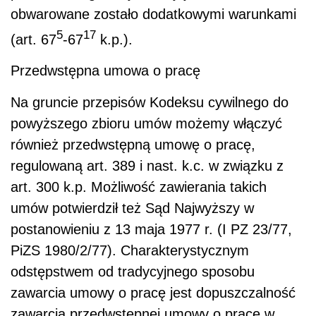
obwarowane zostało dodatkowymi warunkami
5
17
(art. 67
-67
k.p.).
Przedwstępna umowa o pracę
Na gruncie przepisów Kodeksu cywilnego do
powyższego zbioru umów możemy włączyć
również przedwstępną umowę o pracę,
regulowaną art. 389 i nast. k.c. w związku z
art. 300 k.p. Możliwość zawierania takich
umów potwierdził też Sąd Najwyższy w
postanowieniu z 13 maja 1977 r. (I PZ 23/77,
PiZS 1980/2/77). Charakterystycznym
odstępstwem od tradycyjnego sposobu
zawarcia umowy o pracę jest dopuszczalność
zawarcia przedwstępnej umowy o pracę w