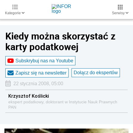
Kategorie
Serwisy
Kiedy można skorzystać z
karty podatkowej
Subskrybuj nas na Youtube
Dołącz do ekspertów
Zapisz się na newsletter
22 stycznia 2008, 05:00
Krzysztof Koślicki
ekspert podatkowy, doktorant w Instytucie Nauk Prawnych
PAN