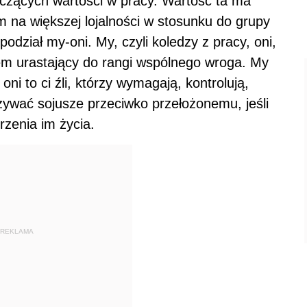
aczących wartości w pracy. Wartość ta ma
m na większej lojalności w stosunku do grupy
podział my-oni. My, czyli koledzy z pracy, oni,
em urastający do rangi wspólnego wroga. My
ni to ci źli, którzy wymagają, kontrolują,
zywać sojusze przeciwko przełożonemu, jeśli
rzenia im życia.
REKLAMA