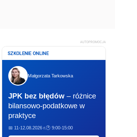
AUTOPROMOCJA
SZKOLENIE ONLINE
Małgorzata Tarkowska
JPK bez błędów
– różnice
bilansowo-podatkowe w
praktyce
📅 11-12.08.2026 r.
🕐 9:00-15:00