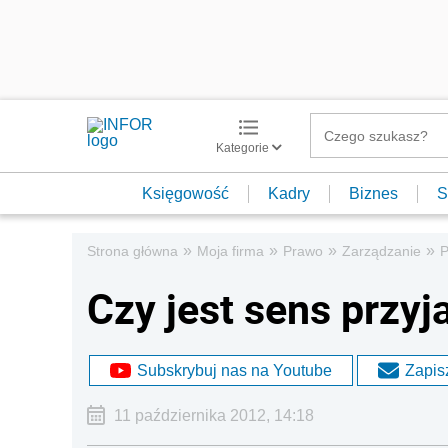
Kategorie
Księgowość
Kadry
Biznes
S
»
»
»
»
Strona główna
Moja firma
Prawo
Zarządzanie
P
Czy jest sens przyj
Subskrybuj nas na Youtube
Zapisz
11 października 2012, 14:18