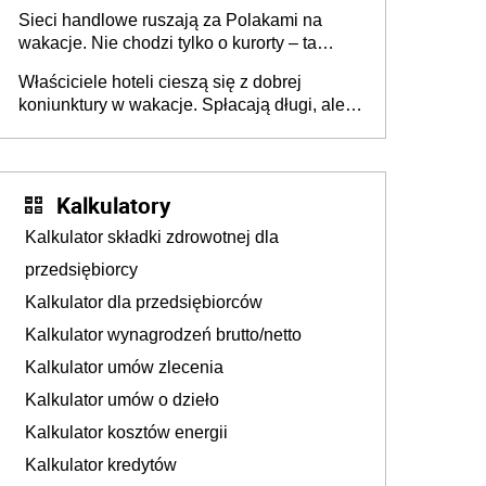
zakresie opakowań
Sieci handlowe ruszają za Polakami na
wakacje. Nie chodzi tylko o kurorty – ta
walka o portfele klientów dzieje się także
Właściciele hoteli cieszą się z dobrej
tam, gdzie wielu spędzi urlop po cichu
koniunktury w wakacje. Spłacają długi, ale
już martwią się, co będzie jesienią
Kalkulatory
Kalkulator składki zdrowotnej dla
przedsiębiorcy
Kalkulator dla przedsiębiorców
Kalkulator wynagrodzeń brutto/netto
Kalkulator umów zlecenia
Kalkulator umów o dzieło
Kalkulator kosztów energii
Kalkulator kredytów