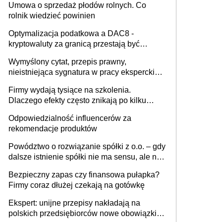
Umowa o sprzedaż płodów rolnych. Co
rolnik wiedzieć powinien
Optymalizacja podatkowa a DAC8 -
kryptowaluty za granicą przestają być
niewidoczne. I co dalej?
Wymyślony cytat, przepis prawny,
nieistniejąca sygnatura w pracy eksperckiej -
sam zakup ChatGPT to nie wdrożenie AI w
Firmy wydają tysiące na szkolenia.
firmie
Dlaczego efekty często znikają po kilku
tygodniach?
Odpowiedzialność influencerów za
rekomendacje produktów
Powództwo o rozwiązanie spółki z o.o. – gdy
dalsze istnienie spółki nie ma sensu, ale nie
wszyscy wspólnicy są tego zdania
Bezpieczny zapas czy finansowa pułapka?
Firmy coraz dłużej czekają na gotówkę
Ekspert: unijne przepisy nakładają na
polskich przedsiębiorców nowe obowiązki w