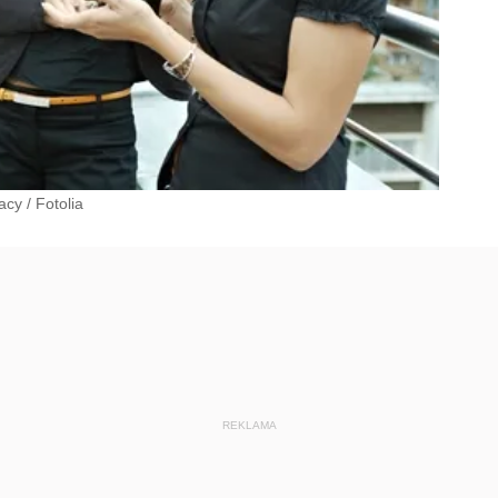
racy
/
Fotolia