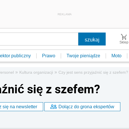
REKLAMA
Sklep
ektor publiczny
Prawo
Twoje pieniądze
Moto
»
»
ersonel
Kultura organizacji
Czy jest sens przyjaźnić się z szefem?
aźnić się z szefem?
 się na newsletter
Dołącz do grona ekspertów