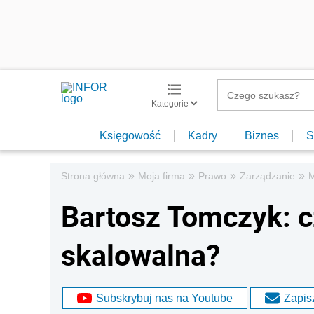
Kategorie
Księgowość
Kadry
Biznes
S
»
»
»
»
Strona główna
Moja firma
Prawo
Zarządzanie
Bartosz Tomczyk: c
skalowalna?
Subskrybuj nas na Youtube
Zapisz