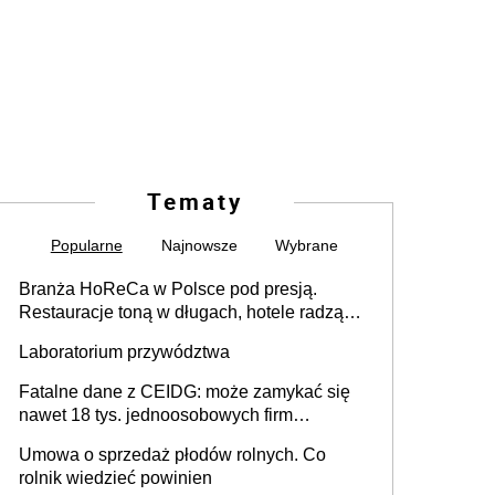
Tematy
Popularne
Najnowsze
Wybrane
Branża HoReCa w Polsce pod presją.
Restauracje toną w długach, hotele radzą
sobie lepiej [GOŚĆ INFOR.PL]
Laboratorium przywództwa
Fatalne dane z CEIDG: może zamykać się
nawet 18 tys. jednoosobowych firm
miesięcznie
Umowa o sprzedaż płodów rolnych. Co
rolnik wiedzieć powinien