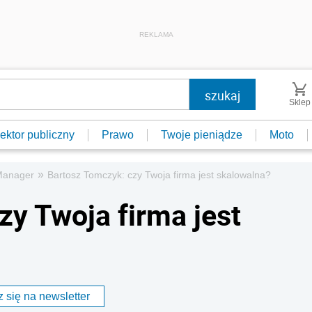
REKLAMA
Sklep
ektor publiczny
Prawo
Twoje pieniądze
Moto
»
Manager
Bartosz Tomczyk: czy Twoja firma jest skalowalna?
zy Twoja firma jest
 się na newsletter