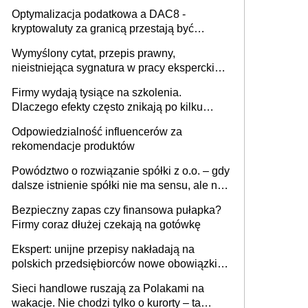
Optymalizacja podatkowa a DAC8 -
kryptowaluty za granicą przestają być
niewidoczne. I co dalej?
Wymyślony cytat, przepis prawny,
nieistniejąca sygnatura w pracy eksperckiej -
sam zakup ChatGPT to nie wdrożenie AI w
Firmy wydają tysiące na szkolenia.
firmie
Dlaczego efekty często znikają po kilku
tygodniach?
Odpowiedzialność influencerów za
rekomendacje produktów
Powództwo o rozwiązanie spółki z o.o. – gdy
dalsze istnienie spółki nie ma sensu, ale nie
wszyscy wspólnicy są tego zdania
Bezpieczny zapas czy finansowa pułapka?
Firmy coraz dłużej czekają na gotówkę
Ekspert: unijne przepisy nakładają na
polskich przedsiębiorców nowe obowiązki w
zakresie opakowań
Sieci handlowe ruszają za Polakami na
wakacje. Nie chodzi tylko o kurorty – ta