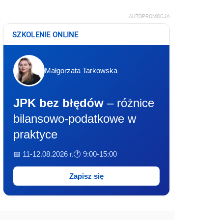
AUTOPROMOCJA
SZKOLENIE ONLINE
Małgorzata Tarkowska
JPK bez błędów
– różnice
bilansowo-podatkowe w
praktyce
📅 11-12.08.2026 r.
🕐 9:00-15:00
Zapisz się