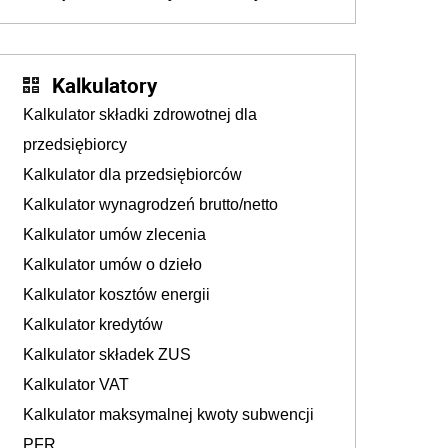
walka o portfele klientów dzieje się także
tam, gdzie wielu spędzi urlop po cichu
Kalkulatory
Kalkulator składki zdrowotnej dla
przedsiębiorcy
Kalkulator dla przedsiębiorców
Kalkulator wynagrodzeń brutto/netto
Kalkulator umów zlecenia
Kalkulator umów o dzieło
Kalkulator kosztów energii
Kalkulator kredytów
Kalkulator składek ZUS
Kalkulator VAT
Kalkulator maksymalnej kwoty subwencji
PFR