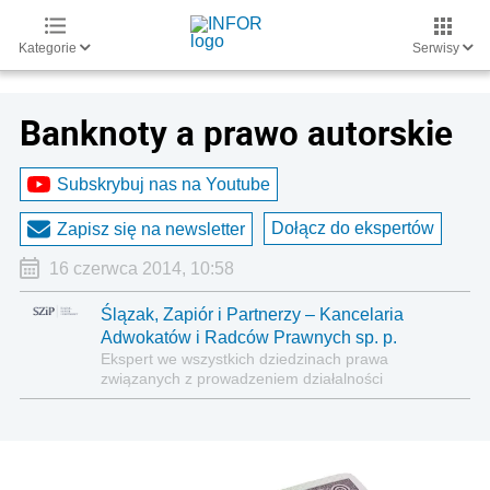
Kategorie
Serwisy
Banknoty a prawo autorskie
Subskrybuj nas na Youtube
Dołącz do ekspertów
Zapisz się na newsletter
16 czerwca 2014, 10:58
Ślązak, Zapiór i Partnerzy – Kancelaria
Adwokatów i Radców Prawnych sp. p.
Ekspert we wszystkich dziedzinach prawa
związanych z prowadzeniem działalności
gospodarczej