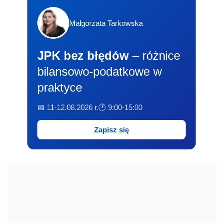
Małgorzata Tarkowska
JPK bez błędów
– różnice
bilansowo-podatkowe w
praktyce
📅 11-12.08.2026 r.
🕐 9:00-15:00
Zapisz się