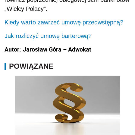
„Wielcy Polacy”.
Kiedy warto zawrzeć umowę przedwstępną?
Jak rozliczyć umowę barterową?
Autor:
Jarosław Góra – Adwokat
POWIĄZANE