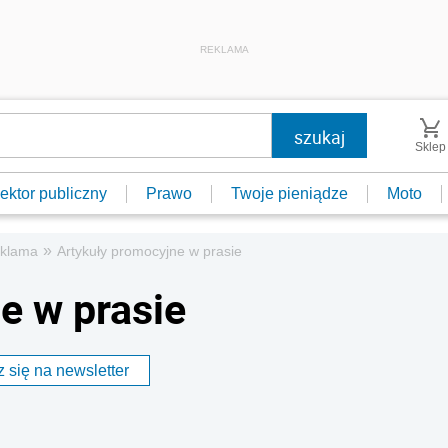
REKLAMA
Sklep
ektor publiczny
Prawo
Twoje pieniądze
Moto
»
klama
Artykuły promocyjne w prasie
e w prasie
 się na newsletter