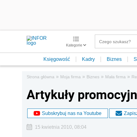
Kategorie
Księgowość
Kadry
Biznes
S
»
»
»
»
Strona główna
Moja firma
Biznes
Mała firma
Re
Artykuły promocyjn
Subskrybuj nas na Youtube
Zapisz
15 kwietnia 2010, 08:04