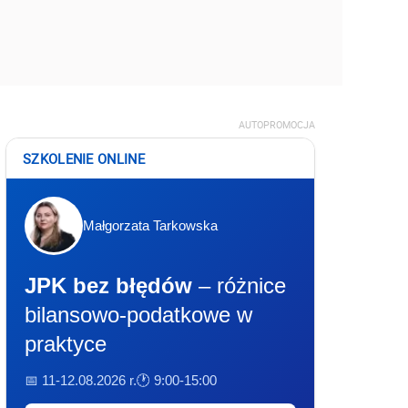
AUTOPROMOCJA
SZKOLENIE ONLINE
Małgorzata Tarkowska
JPK bez błędów
– różnice
bilansowo-podatkowe w
praktyce
📅 11-12.08.2026 r.
🕐 9:00-15:00