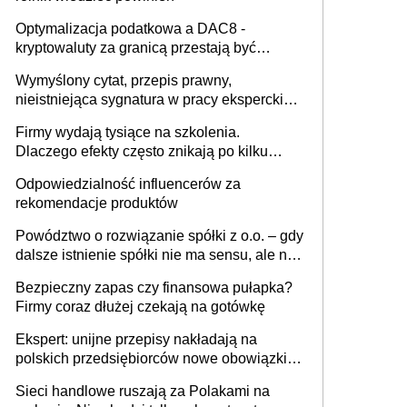
Optymalizacja podatkowa a DAC8 -
kryptowaluty za granicą przestają być
niewidoczne. I co dalej?
Wymyślony cytat, przepis prawny,
nieistniejąca sygnatura w pracy eksperckiej -
sam zakup ChatGPT to nie wdrożenie AI w
Firmy wydają tysiące na szkolenia.
firmie
Dlaczego efekty często znikają po kilku
tygodniach?
Odpowiedzialność influencerów za
rekomendacje produktów
Powództwo o rozwiązanie spółki z o.o. – gdy
dalsze istnienie spółki nie ma sensu, ale nie
wszyscy wspólnicy są tego zdania
Bezpieczny zapas czy finansowa pułapka?
Firmy coraz dłużej czekają na gotówkę
Ekspert: unijne przepisy nakładają na
polskich przedsiębiorców nowe obowiązki w
zakresie opakowań
Sieci handlowe ruszają za Polakami na