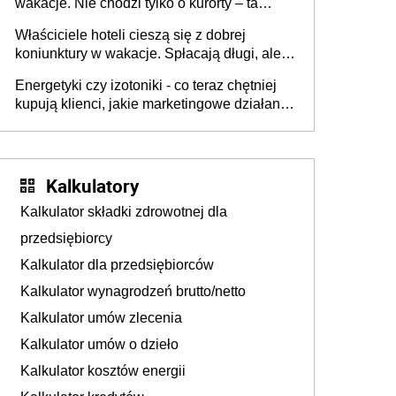
wakacje. Nie chodzi tylko o kurorty – ta
walka o portfele klientów dzieje się także
Właściciele hoteli cieszą się z dobrej
tam, gdzie wielu spędzi urlop po cichu
koniunktury w wakacje. Spłacają długi, ale
już martwią się, co będzie jesienią
Energetyki czy izotoniki - co teraz chętniej
kupują klienci, jakie marketingowe działania
podejmują sklepy
Kalkulatory
Kalkulator składki zdrowotnej dla
przedsiębiorcy
Kalkulator dla przedsiębiorców
Kalkulator wynagrodzeń brutto/netto
Kalkulator umów zlecenia
Kalkulator umów o dzieło
Kalkulator kosztów energii