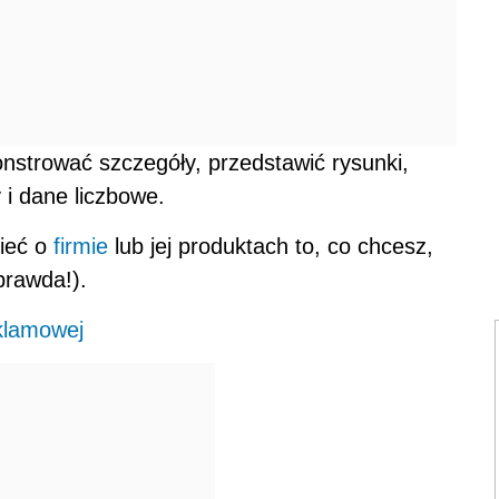
strować szczegóły, przedstawić rysunki,
y i dane liczbowe.
ieć o
firmie
lub jej produktach to, co chcesz,
prawda!).
klamowej