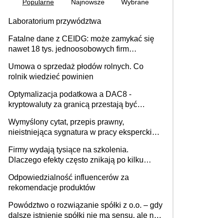
Popularne
Najnowsze
Wybrane
Laboratorium przywództwa
Fatalne dane z CEIDG: może zamykać się
nawet 18 tys. jednoosobowych firm
miesięcznie
Umowa o sprzedaż płodów rolnych. Co
rolnik wiedzieć powinien
Optymalizacja podatkowa a DAC8 -
kryptowaluty za granicą przestają być
niewidoczne. I co dalej?
Wymyślony cytat, przepis prawny,
nieistniejąca sygnatura w pracy eksperckiej -
sam zakup ChatGPT to nie wdrożenie AI w
Firmy wydają tysiące na szkolenia.
firmie
Dlaczego efekty często znikają po kilku
tygodniach?
Odpowiedzialność influencerów za
rekomendacje produktów
Powództwo o rozwiązanie spółki z o.o. – gdy
dalsze istnienie spółki nie ma sensu, ale nie