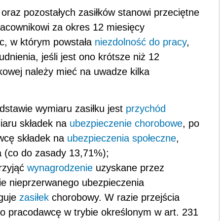
raz pozostałych zasiłków stanowi przeciętne
acownikowi za okres 12 miesięcy
c, w którym powstała
niezdolność do pracy
,
nienia, jeśli jest ono krótsze niż 12
łkowej należy mieć na uwadze kilka
stawie wymiaru zasiłku jest
przychód
iaru składek na
ubezpieczenie chorobowe
, po
awcę składek na
ubezpieczenia społeczne
,
 (co do zasady 13,71%);
rzyjąć
wynagrodzenie
uzyskane przez
sie nieprzerwanego ubezpieczenia
uguje
zasiłek
chorobowy. W razie przejścia
go pracodawcę w trybie określonym w art. 23
1