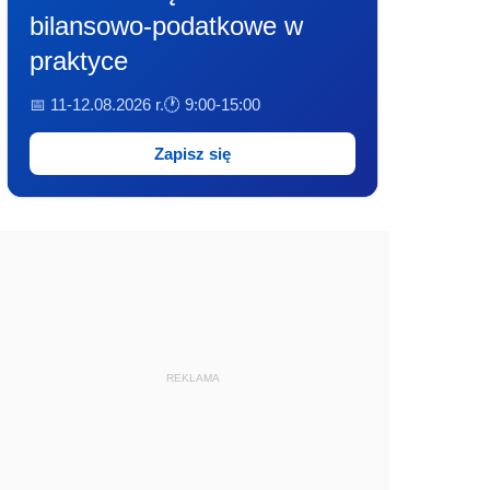
bilansowo-podatkowe w
praktyce
📅 11-12.08.2026 r.
🕐 9:00-15:00
Zapisz się
REKLAMA