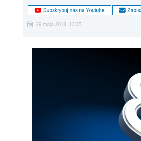
Subskrybuj nas na Youtube
Zapisz
29 maja 2018, 13:35