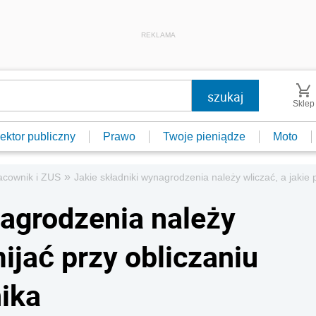
REKLAMA
Sklep
ektor publiczny
Prawo
Twoje pieniądze
Moto
»
acownik i ZUS
Jakie składniki wynagrodzenia należy wliczać, a jakie 
nagrodzenia należy
mijać przy obliczaniu
nika