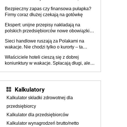
wszyscy wspólnicy są tego zdania
Bezpieczny zapas czy finansowa pułapka?
Firmy coraz dłużej czekają na gotówkę
Ekspert: unijne przepisy nakładają na
polskich przedsiębiorców nowe obowiązki w
zakresie opakowań
Sieci handlowe ruszają za Polakami na
wakacje. Nie chodzi tylko o kurorty – ta
walka o portfele klientów dzieje się także
Właściciele hoteli cieszą się z dobrej
tam, gdzie wielu spędzi urlop po cichu
koniunktury w wakacje. Spłacają długi, ale
już martwią się, co będzie jesienią
Kalkulatory
Kalkulator składki zdrowotnej dla
przedsiębiorcy
Kalkulator dla przedsiębiorców
Kalkulator wynagrodzeń brutto/netto