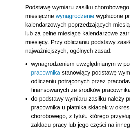
Podstawę wymiaru zasiłku chorobowego o
miesięczne
wynagrodzenie
wypłacone pr
kalendarzowych poprzedzających miesią
lub za pełne miesiące kalendarzowe zatrud
miesięcy. Przy obliczaniu podstawy zasi
najważniejszych, ogólnych zasad:
wynagrodzeniem uwzględnianym w pod
pracownika
stanowiący podstawę wym
odliczeniu potrąconych przez pracod
finansowanych ze środków pracownika
do podstawy wymiaru zasiłku należy p
pracownika u płatnika składek w okre
chorobowego, z tytułu którego przysł
zakładu pracy lub jego części na inne