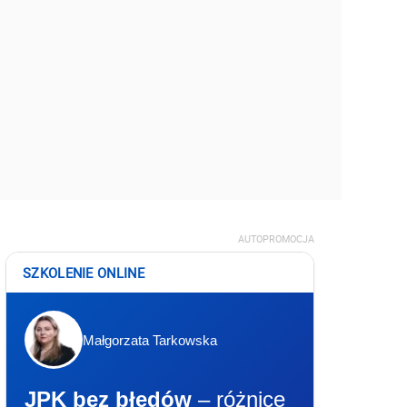
AUTOPROMOCJA
SZKOLENIE ONLINE
Małgorzata Tarkowska
JPK bez błędów
– różnice