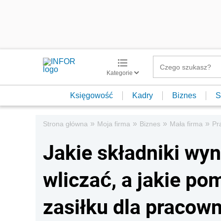
Kategorie
Księgowość
Kadry
Biznes
S
»
»
»
»
Strona główna
Moja firma
Biznes
Mała firma
Pr
Jakie składniki wy
wliczać, a jakie po
zasiłku dla pracow