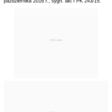
października 2016 r., sygn. akt I PK 243/15.
REKLAMA