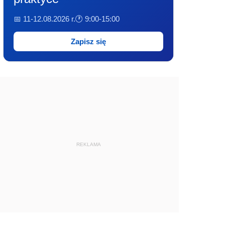
📅 11-12.08.2026 r.
🕐 9:00-15:00
Zapisz się
REKLAMA