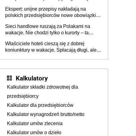
Ekspert: unijne przepisy nakładają na
polskich przedsiębiorców nowe obowiązki w
zakresie opakowań
Sieci handlowe ruszają za Polakami na
wakacje. Nie chodzi tylko o kurorty – ta
walka o portfele klientów dzieje się także
Właściciele hoteli cieszą się z dobrej
tam, gdzie wielu spędzi urlop po cichu
koniunktury w wakacje. Spłacają długi, ale
już martwią się, co będzie jesienią
Kalkulatory
Kalkulator składki zdrowotnej dla
przedsiębiorcy
Kalkulator dla przedsiębiorców
Kalkulator wynagrodzeń brutto/netto
Kalkulator umów zlecenia
Kalkulator umów o dzieło