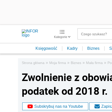
Kategorie
Księgowość
Kadry
Biznes
S
»
»
»
»
Strona główna
Moja firma
Biznes
Mała firma
Po
Zwolnienie z obowią
podatek od 2018 r.
Subskrybuj nas na Youtube
Zapisz