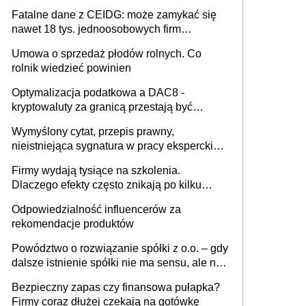
Fatalne dane z CEIDG: może zamykać się
nawet 18 tys. jednoosobowych firm
miesięcznie
Umowa o sprzedaż płodów rolnych. Co
rolnik wiedzieć powinien
Optymalizacja podatkowa a DAC8 -
kryptowaluty za granicą przestają być
niewidoczne. I co dalej?
Wymyślony cytat, przepis prawny,
nieistniejąca sygnatura w pracy eksperckiej -
sam zakup ChatGPT to nie wdrożenie AI w
Firmy wydają tysiące na szkolenia.
firmie
Dlaczego efekty często znikają po kilku
tygodniach?
Odpowiedzialność influencerów za
rekomendacje produktów
Powództwo o rozwiązanie spółki z o.o. – gdy
dalsze istnienie spółki nie ma sensu, ale nie
wszyscy wspólnicy są tego zdania
Bezpieczny zapas czy finansowa pułapka?
Firmy coraz dłużej czekają na gotówkę