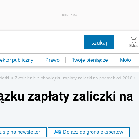
REKLAMA
Sklep
ektor publiczny
Prawo
Twoje pieniądze
Moto
»
datki
Zwolnienie z obowiązku zapłaty zaliczki na podatek od 2018 r.
zku zapłaty zaliczki na
 się na newsletter
Dołącz do grona ekspertów