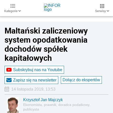
Kategorie
Serwisy
Maltański zaliczeniowy
system opodatkowania
dochodów spółek
kapitałowych
Subskrybuj nas na Youtube
Dołącz do ekspertów
Zapisz się na newsletter
14 listopada 2019, 13:53
Krzysztof Jan Majczyk
Ekonomista, prawnik, doradca podatkowy,
publicysta