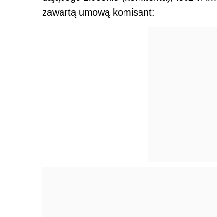
zawartą umową komisant:
● powinien wydać komitentowi wszystko,
uzyskał, w szczególności powinien przela
rachunek (art. 766 k.c.),