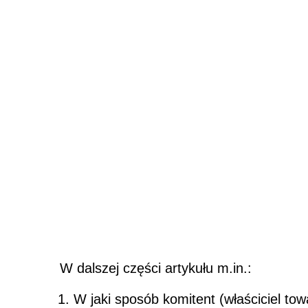
W dalszej części artykułu m.in.:
W jaki sposób komitent (właściciel tow
Jak komitent (właściciel towaru) roz
W jaki sposób należy ująć transakcj
POWIĄZANE