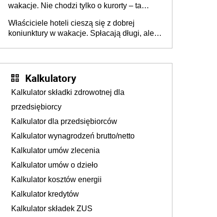
wakacje. Nie chodzi tylko o kurorty – ta
walka o portfele klientów dzieje się także
Właściciele hoteli cieszą się z dobrej
tam, gdzie wielu spędzi urlop po cichu
koniunktury w wakacje. Spłacają długi, ale
już martwią się, co będzie jesienią
Kalkulatory
Kalkulator składki zdrowotnej dla
przedsiębiorcy
Kalkulator dla przedsiębiorców
Kalkulator wynagrodzeń brutto/netto
Kalkulator umów zlecenia
Kalkulator umów o dzieło
Kalkulator kosztów energii
Kalkulator kredytów
Kalkulator składek ZUS