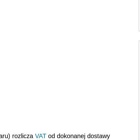
aru) rozlicza
VAT
od dokonanej dostawy
licza transakcję w podatku dochodowym
ę w księgach rachunkowych