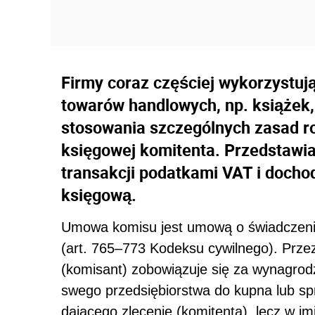
Firmy coraz częściej wykorzystu
towarów handlowych, np. książek
stosowania szczególnych zasad ro
księgowej komitenta. Przedstawi
transakcji podatkami VAT i doch
księgową.
Umowa komisu jest umową o świadczenie
(art. 765–773 Kodeksu cywilnego). Prze
(komisant) zobowiązuje się za wynagrodz
swego przedsiębiorstwa do kupna lub s
dającego zlecenie (komitenta), lecz w im