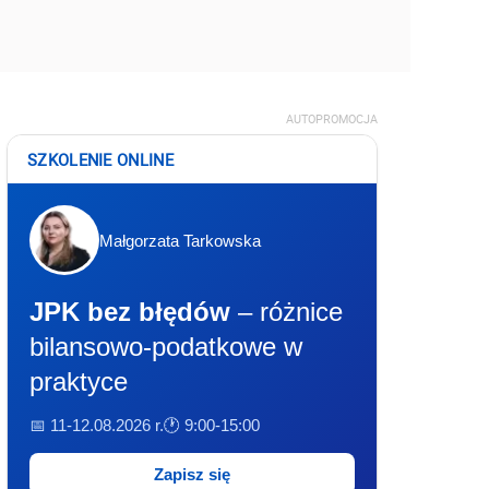
AUTOPROMOCJA
SZKOLENIE ONLINE
Małgorzata Tarkowska
JPK bez błędów
– różnice
bilansowo-podatkowe w
praktyce
📅 11-12.08.2026 r.
🕐 9:00-15:00
Zapisz się