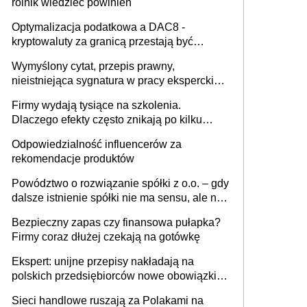
rolnik wiedzieć powinien
Optymalizacja podatkowa a DAC8 -
kryptowaluty za granicą przestają być
niewidoczne. I co dalej?
Wymyślony cytat, przepis prawny,
nieistniejąca sygnatura w pracy eksperckiej -
sam zakup ChatGPT to nie wdrożenie AI w
Firmy wydają tysiące na szkolenia.
firmie
Dlaczego efekty często znikają po kilku
tygodniach?
Odpowiedzialność influencerów za
rekomendacje produktów
Powództwo o rozwiązanie spółki z o.o. – gdy
dalsze istnienie spółki nie ma sensu, ale nie
wszyscy wspólnicy są tego zdania
Bezpieczny zapas czy finansowa pułapka?
Firmy coraz dłużej czekają na gotówkę
Ekspert: unijne przepisy nakładają na
polskich przedsiębiorców nowe obowiązki w
zakresie opakowań
Sieci handlowe ruszają za Polakami na