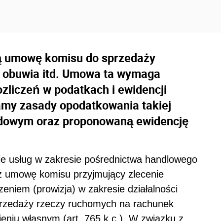
ją umowę komisu do sprzedaży
, obuwia itd. Umowa ta wymaga
zliczeń w podatkach i ewidencji
amy zasady opodatkowania takiej
odowym oraz proponowaną ewidencję
 usług w zakresie pośrednictwa handlowego
z umowę komisu przyjmujący zlecenie
eniem (prowizja) w zakresie działalności
przedaży rzeczy ruchomych na rachunek
ieniu własnym (art. 765 k.c.). W związku z