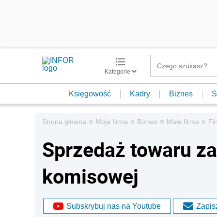
Kategorie
Księgowość
Kadry
Biznes
S
»
»
»
»
Strona główna
Moja firma
Biznes
Mała firma
Fi
Sprzedaż towaru z
komisowej
Subskrybuj nas na Youtube
Zapisz