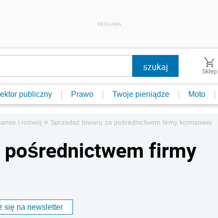
REKLAMA
Sklep
ektor publiczny
Prawo
Twoje pieniądze
Moto
»
nanse i rozwój
Sprzedaż towaru za pośrednictwem firmy komisowej
a pośrednictwem firmy
 się na newsletter