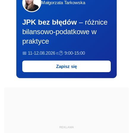
Małgorzata Tarkowska
JPK bez błędów
– różnice
bilansowo-podatkowe w
praktyce
📅 11-12.08.2026 r.
🕐 9:00-15:00
Zapisz się
REKLAMA