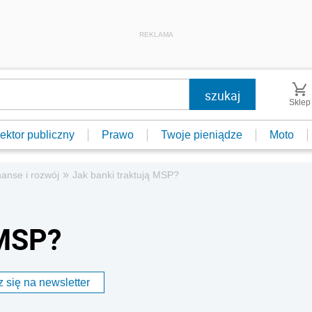
REKLAMA
Sklep
ektor publiczny
Prawo
Twoje pieniądze
Moto
»
nanse i rozwój
Jak banki traktują MSP?
 MSP?
 się na newsletter