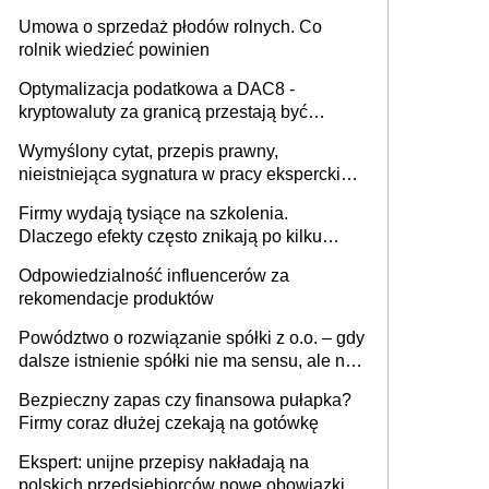
miesięcznie
Umowa o sprzedaż płodów rolnych. Co
rolnik wiedzieć powinien
Optymalizacja podatkowa a DAC8 -
kryptowaluty za granicą przestają być
niewidoczne. I co dalej?
Wymyślony cytat, przepis prawny,
nieistniejąca sygnatura w pracy eksperckiej -
sam zakup ChatGPT to nie wdrożenie AI w
Firmy wydają tysiące na szkolenia.
firmie
Dlaczego efekty często znikają po kilku
tygodniach?
Odpowiedzialność influencerów za
rekomendacje produktów
Powództwo o rozwiązanie spółki z o.o. – gdy
dalsze istnienie spółki nie ma sensu, ale nie
wszyscy wspólnicy są tego zdania
Bezpieczny zapas czy finansowa pułapka?
Firmy coraz dłużej czekają na gotówkę
Ekspert: unijne przepisy nakładają na
polskich przedsiębiorców nowe obowiązki w