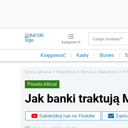
Kategorie
Księgowość
Kadry
Biznes
S
»
»
»
»
Strona główna
Moja firma
Biznes
Mała firma
Fi
Porada Infor.pl
Jak banki traktują
Subskrybuj nas na Youtube
Zapisz