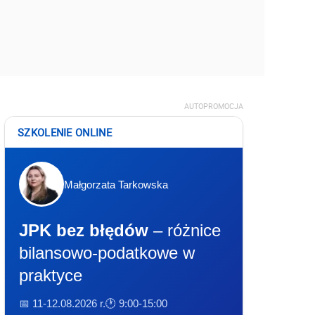
AUTOPROMOCJA
SZKOLENIE ONLINE
Małgorzata Tarkowska
JPK bez błędów
– różnice
bilansowo-podatkowe w
praktyce
📅 11-12.08.2026 r.
🕐 9:00-15:00