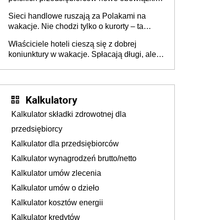
zakresie opakowań
Sieci handlowe ruszają za Polakami na
wakacje. Nie chodzi tylko o kurorty – ta
walka o portfele klientów dzieje się także
Właściciele hoteli cieszą się z dobrej
tam, gdzie wielu spędzi urlop po cichu
koniunktury w wakacje. Spłacają długi, ale
już martwią się, co będzie jesienią
Kalkulatory
Kalkulator składki zdrowotnej dla
przedsiębiorcy
Kalkulator dla przedsiębiorców
Kalkulator wynagrodzeń brutto/netto
Kalkulator umów zlecenia
Kalkulator umów o dzieło
Kalkulator kosztów energii
Kalkulator kredytów