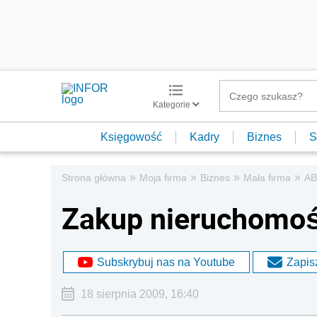
Kategorie
Księgowość
Kadry
Biznes
S
»
»
»
»
Strona główna
Moja firma
Biznes
Mała firma
AB
Zakup nieruchomoś
Subskrybuj nas na Youtube
Zapisz
18 sierpnia 2009, 16:40