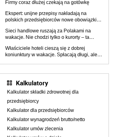
Firmy coraz dłużej czekają na gotówkę
Ekspert: unijne przepisy nakładają na
polskich przedsiębiorców nowe obowiązki w
zakresie opakowań
Sieci handlowe ruszają za Polakami na
wakacje. Nie chodzi tylko o kurorty – ta
walka o portfele klientów dzieje się także
Właściciele hoteli cieszą się z dobrej
tam, gdzie wielu spędzi urlop po cichu
koniunktury w wakacje. Spłacają długi, ale
już martwią się, co będzie jesienią
Kalkulatory
Kalkulator składki zdrowotnej dla
przedsiębiorcy
Kalkulator dla przedsiębiorców
Kalkulator wynagrodzeń brutto/netto
Kalkulator umów zlecenia