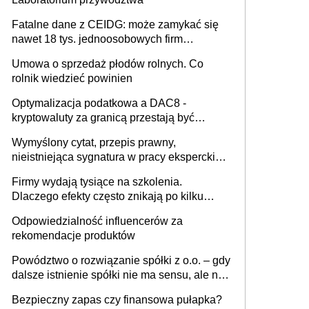
Fatalne dane z CEIDG: może zamykać się
nawet 18 tys. jednoosobowych firm
miesięcznie
Umowa o sprzedaż płodów rolnych. Co
rolnik wiedzieć powinien
Optymalizacja podatkowa a DAC8 -
kryptowaluty za granicą przestają być
niewidoczne. I co dalej?
Wymyślony cytat, przepis prawny,
nieistniejąca sygnatura w pracy eksperckiej -
sam zakup ChatGPT to nie wdrożenie AI w
Firmy wydają tysiące na szkolenia.
firmie
Dlaczego efekty często znikają po kilku
tygodniach?
Odpowiedzialność influencerów za
rekomendacje produktów
Powództwo o rozwiązanie spółki z o.o. – gdy
dalsze istnienie spółki nie ma sensu, ale nie
wszyscy wspólnicy są tego zdania
Bezpieczny zapas czy finansowa pułapka?