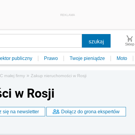
REKLAMA
Sklep
ektor publiczny
Prawo
Twoje pieniądze
Moto
»
C małej firmy
Zakup nieruchomości w Rosji
ci w Rosji
 się na newsletter
Dołącz do grona ekspertów