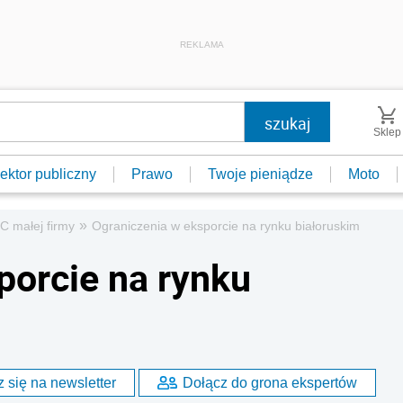
REKLAMA
Sklep
ektor publiczny
Prawo
Twoje pieniądze
Moto
»
C małej firmy
Ograniczenia w eksporcie na rynku białoruskim
porcie na rynku
 się na newsletter
Dołącz do grona ekspertów