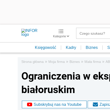
Kategorie
Księgowość
Kadry
Biznes
S
»
»
»
»
Strona główna
Moja firma
Biznes
Mała firma
AB
Ograniczenia w eks
białoruskim
Subskrybuj nas na Youtube
Zapisz