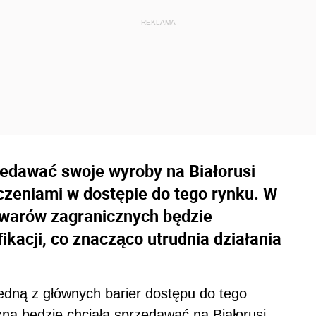
zedawać swoje wyroby na Białorusi
iczeniami w dostępie do tego rynku. W
owarów zagranicznych będzie
kacji, co znacząco utrudnia działania
edną z głównych barier dostępu do tego
na będzie chciała sprzedawać na Białorusi