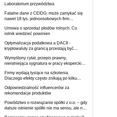
Laboratorium przywództwa
Fatalne dane z CEIDG: może zamykać się
nawet 18 tys. jednoosobowych firm
miesięcznie
Umowa o sprzedaż płodów rolnych. Co
rolnik wiedzieć powinien
Optymalizacja podatkowa a DAC8 -
kryptowaluty za granicą przestają być
niewidoczne. I co dalej?
Wymyślony cytat, przepis prawny,
nieistniejąca sygnatura w pracy eksperckiej -
sam zakup ChatGPT to nie wdrożenie AI w
Firmy wydają tysiące na szkolenia.
firmie
Dlaczego efekty często znikają po kilku
tygodniach?
Odpowiedzialność influencerów za
rekomendacje produktów
Powództwo o rozwiązanie spółki z o.o. – gdy
dalsze istnienie spółki nie ma sensu, ale nie
wszyscy wspólnicy są tego zdania