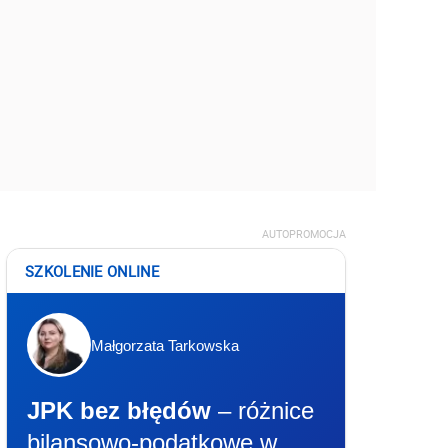
AUTOPROMOCJA
SZKOLENIE ONLINE
Małgorzata Tarkowska
JPK bez błędów
– różnice
bilansowo-podatkowe w