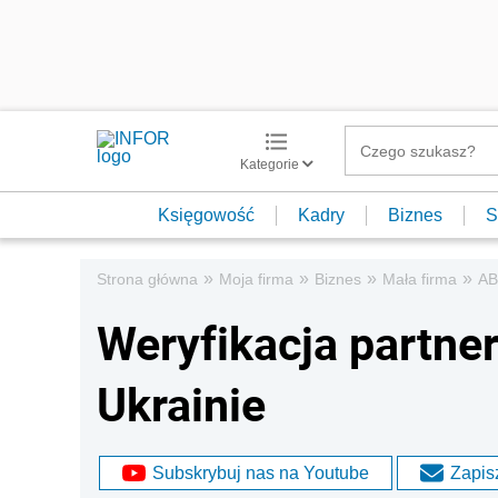
Kategorie
Księgowość
Kadry
Biznes
S
»
»
»
»
Strona główna
Moja firma
Biznes
Mała firma
AB
Weryfikacja partne
Ukrainie
Subskrybuj nas na Youtube
Zapisz