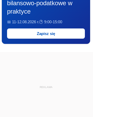
bilansowo-podatkowe w
praktyce
📅 11-12.08.2026 r.
🕐 9:00-15:00
Zapisz się
REKLAMA