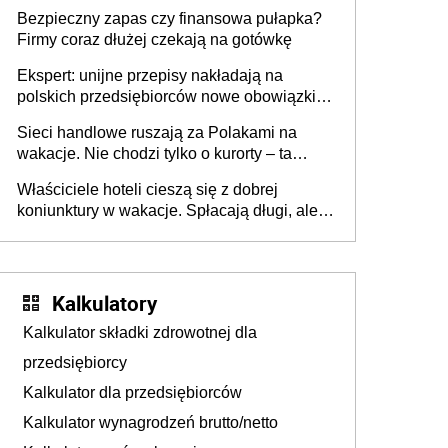
wszyscy wspólnicy są tego zdania
Bezpieczny zapas czy finansowa pułapka?
Firmy coraz dłużej czekają na gotówkę
Ekspert: unijne przepisy nakładają na
polskich przedsiębiorców nowe obowiązki w
zakresie opakowań
Sieci handlowe ruszają za Polakami na
wakacje. Nie chodzi tylko o kurorty – ta
walka o portfele klientów dzieje się także
Właściciele hoteli cieszą się z dobrej
tam, gdzie wielu spędzi urlop po cichu
koniunktury w wakacje. Spłacają długi, ale
już martwią się, co będzie jesienią
Kalkulatory
Kalkulator składki zdrowotnej dla
przedsiębiorcy
Kalkulator dla przedsiębiorców
Kalkulator wynagrodzeń brutto/netto