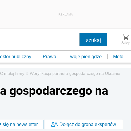
REKLAMA
Sklep
ektor publiczny
Prawo
Twoje pieniądze
Moto
»
C małej firmy
Weryfikacja partnera gospodarczego na Ukrainie
ra gospodarczego na
 się na newsletter
Dołącz do grona ekspertów