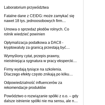
Laboratorium przywództwa
Fatalne dane z CEIDG: może zamykać się
nawet 18 tys. jednoosobowych firm
miesięcznie
Umowa o sprzedaż płodów rolnych. Co
rolnik wiedzieć powinien
Optymalizacja podatkowa a DAC8 -
kryptowaluty za granicą przestają być
niewidoczne. I co dalej?
Wymyślony cytat, przepis prawny,
nieistniejąca sygnatura w pracy eksperckiej -
sam zakup ChatGPT to nie wdrożenie AI w
Firmy wydają tysiące na szkolenia.
firmie
Dlaczego efekty często znikają po kilku
tygodniach?
Odpowiedzialność influencerów za
rekomendacje produktów
Powództwo o rozwiązanie spółki z o.o. – gdy
dalsze istnienie spółki nie ma sensu, ale nie