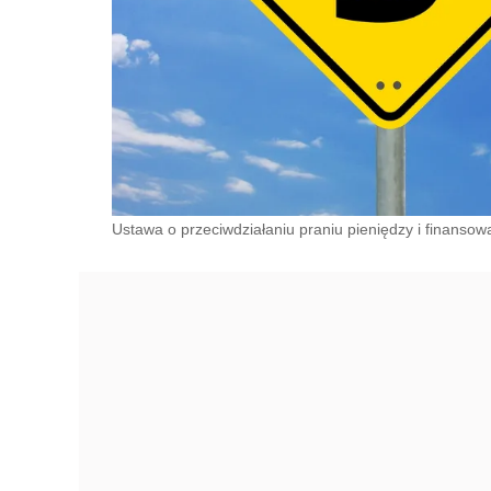
Ustawa o przeciwdziałaniu praniu pieniędzy i finansowa