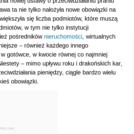
nia nowej ustawy o przeciwdziałaniu praniu
awa ta nie tylko nałożyła nowe obowiązki na
większyła się liczba podmiotów, które muszą
iotów, w tym nie tylko instytucji
wnież pośredników
nieruchomości
, wirtualnych
niejsze – również każdego innego
i w gotówce, w kwocie równej co najmniej
iestety – mimo upływu roku i drakońskich kar,
eciwdziałania pieniędzy, ciągle bardzo wielu
kieś obowiązki.
REKLAMA