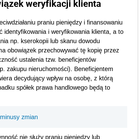
ązek weryfikacji klienta
ciwdziałaniu praniu pieniędzy i finansowaniu
 identyfikowania i weryfikowania klienta, a to
ania np. kserokopii lub skanu dowodu
a obowiązek przechowywać tę kopię przez
czność ustalenia tzw. beneficjentów
np. zakupu nieruchomości). Beneficjentem
wiera decydujący wpływ na osobę, z którą
padku spółek prawa handlowego będą to
 minusy zmian
nność nie służy praniu pieniędzy lub