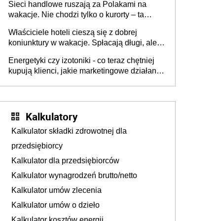
Sieci handlowe ruszają za Polakami na
wakacje. Nie chodzi tylko o kurorty – ta
walka o portfele klientów dzieje się także
Właściciele hoteli cieszą się z dobrej
tam, gdzie wielu spędzi urlop po cichu
koniunktury w wakacje. Spłacają długi, ale
już martwią się, co będzie jesienią
Energetyki czy izotoniki - co teraz chętniej
kupują klienci, jakie marketingowe działania
podejmują sklepy
Kalkulatory
Kalkulator składki zdrowotnej dla
przedsiębiorcy
Kalkulator dla przedsiębiorców
Kalkulator wynagrodzeń brutto/netto
Kalkulator umów zlecenia
Kalkulator umów o dzieło
Kalkulator kosztów energii