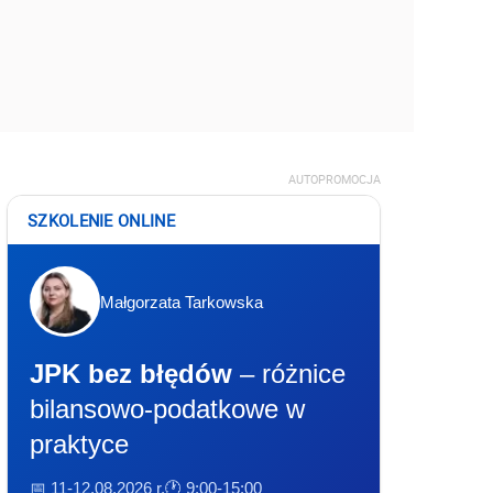
AUTOPROMOCJA
SZKOLENIE ONLINE
Małgorzata Tarkowska
JPK bez błędów
– różnice
bilansowo-podatkowe w
praktyce
📅 11-12.08.2026 r.
🕐 9:00-15:00