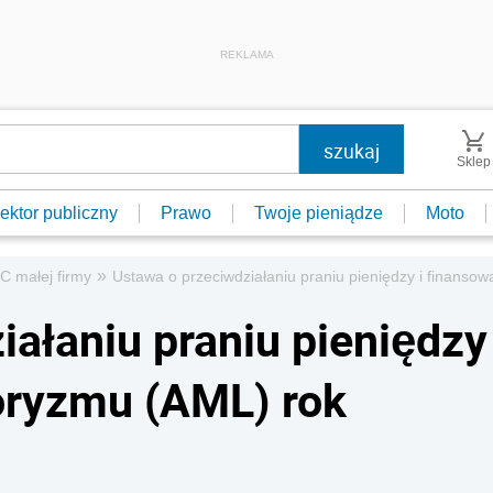
REKLAMA
Sklep
ektor publiczny
Prawo
Twoje pieniądze
Moto
»
C małej firmy
Ustawa o przeciwdziałaniu praniu pieniędzy i finansow
iałaniu praniu pieniędzy
roryzmu (AML) rok