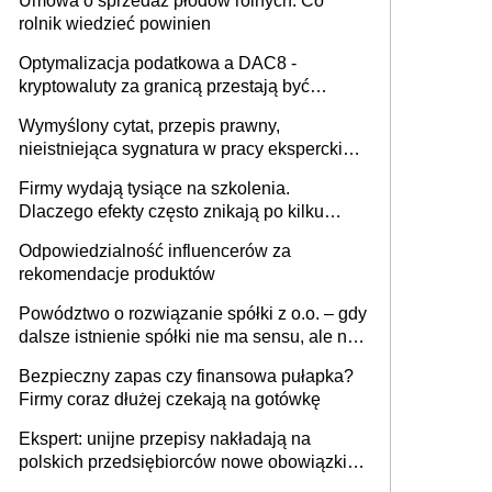
Umowa o sprzedaż płodów rolnych. Co
rolnik wiedzieć powinien
Optymalizacja podatkowa a DAC8 -
kryptowaluty za granicą przestają być
niewidoczne. I co dalej?
Wymyślony cytat, przepis prawny,
nieistniejąca sygnatura w pracy eksperckiej -
sam zakup ChatGPT to nie wdrożenie AI w
Firmy wydają tysiące na szkolenia.
firmie
Dlaczego efekty często znikają po kilku
tygodniach?
Odpowiedzialność influencerów za
rekomendacje produktów
Powództwo o rozwiązanie spółki z o.o. – gdy
dalsze istnienie spółki nie ma sensu, ale nie
wszyscy wspólnicy są tego zdania
Bezpieczny zapas czy finansowa pułapka?
Firmy coraz dłużej czekają na gotówkę
Ekspert: unijne przepisy nakładają na
polskich przedsiębiorców nowe obowiązki w
zakresie opakowań