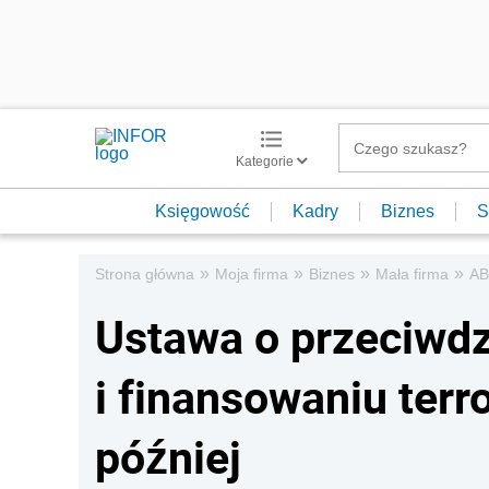
Kategorie
Księgowość
Kadry
Biznes
S
»
»
»
»
Strona główna
Moja firma
Biznes
Mała firma
AB
Ustawa o przeciwdz
i finansowaniu ter
później