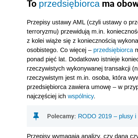
To
ma obowi
przedsiębiorca
Przepisy ustawy AML (czyli ustawy o prze
terroryzmu) przewidują m.in. konieczność
z kolei wiąże się z koniecznością wykon
osobistego. Co więcej –
przedsiębiorca
m
ponad pięć lat. Dodatkowo istnieje konie
rzeczywistych wykonywanej transakcji (
rzeczywistym jest m.in. osoba, która wy
przedsiębiorca zawiera umowę – w przy
najczęściej ich
wspólnicy
.
Polecamy:
RODO 2019 – plusy i
Przepisy wymagają analizy, czy dana czy