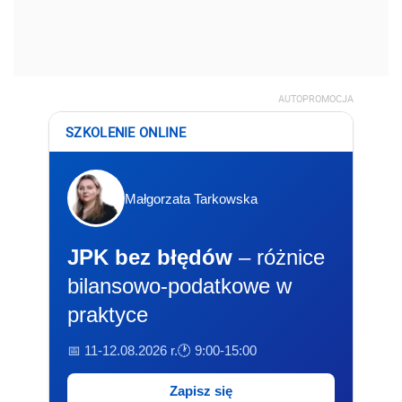
AUTOPROMOCJA
SZKOLENIE ONLINE
Małgorzata Tarkowska
JPK bez błędów
– różnice
bilansowo-podatkowe w
praktyce
📅 11-12.08.2026 r.
🕐 9:00-15:00
Zapisz się