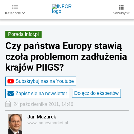
Kategorie
Serwisy
Porada Infor.pl
Czy państwa Europy stawią
czoła problemom zadłużenia
krajów PIIGS?
Subskrybuj nas na Youtube
Dołącz do ekspertów
Zapisz się na newsletter
24 października 2011, 14:46
Jan Mazurek
www.moneymarket.pl