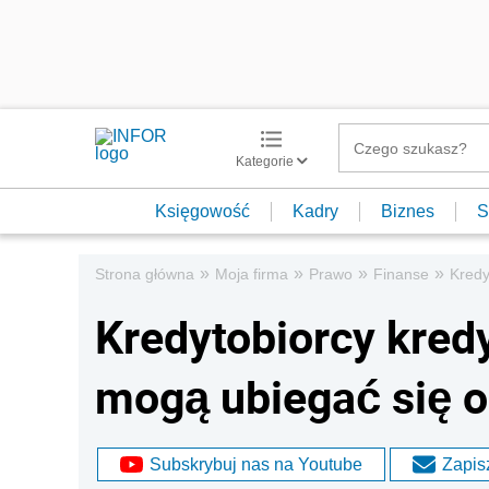
Kategorie
Księgowość
Kadry
Biznes
S
»
»
»
»
Strona główna
Moja firma
Prawo
Finanse
Kredy
Kredytobiorcy kre
mogą ubiegać się 
Subskrybuj nas na Youtube
Zapisz