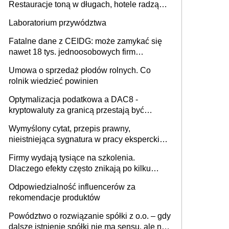
Restauracje toną w długach, hotele radzą
sobie lepiej [GOŚĆ INFOR.PL]
Laboratorium przywództwa
Fatalne dane z CEIDG: może zamykać się
nawet 18 tys. jednoosobowych firm
miesięcznie
Umowa o sprzedaż płodów rolnych. Co
rolnik wiedzieć powinien
Optymalizacja podatkowa a DAC8 -
kryptowaluty za granicą przestają być
niewidoczne. I co dalej?
Wymyślony cytat, przepis prawny,
nieistniejąca sygnatura w pracy eksperckiej -
sam zakup ChatGPT to nie wdrożenie AI w
Firmy wydają tysiące na szkolenia.
firmie
Dlaczego efekty często znikają po kilku
tygodniach?
Odpowiedzialność influencerów za
rekomendacje produktów
Powództwo o rozwiązanie spółki z o.o. – gdy
dalsze istnienie spółki nie ma sensu, ale nie