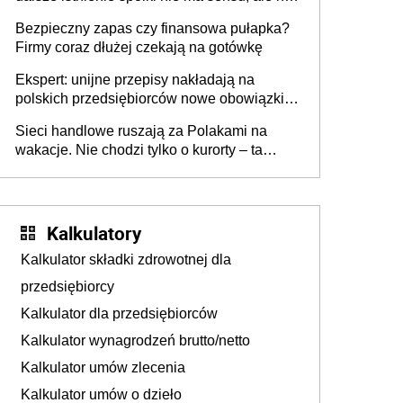
wszyscy wspólnicy są tego zdania
Bezpieczny zapas czy finansowa pułapka?
Firmy coraz dłużej czekają na gotówkę
Ekspert: unijne przepisy nakładają na
polskich przedsiębiorców nowe obowiązki w
zakresie opakowań
Sieci handlowe ruszają za Polakami na
wakacje. Nie chodzi tylko o kurorty – ta
walka o portfele klientów dzieje się także
tam, gdzie wielu spędzi urlop po cichu
Kalkulatory
Kalkulator składki zdrowotnej dla
przedsiębiorcy
Kalkulator dla przedsiębiorców
Kalkulator wynagrodzeń brutto/netto
Kalkulator umów zlecenia
Kalkulator umów o dzieło