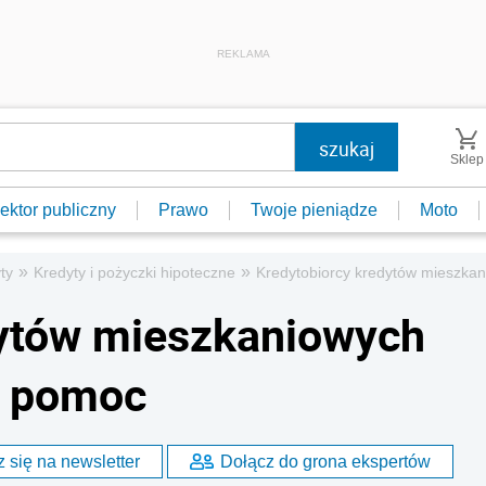
REKLAMA
Sklep
ektor publiczny
Prawo
Twoje pieniądze
Moto
»
»
ty
Kredyty i pożyczki hipoteczne
Kredytobiorcy kredytów mieszka
dytów mieszkaniowych
o pomoc
 się na newsletter
Dołącz do grona ekspertów