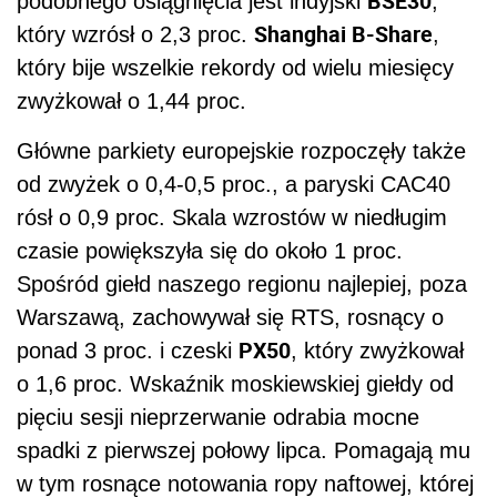
BSE30
podobnego osiągnięcia jest indyjski
,
Shanghai B-Share
który wzrósł o 2,3 proc.
,
który bije wszelkie rekordy od wielu miesięcy
zwyżkował o 1,44 proc.
Główne parkiety europejskie rozpoczęły także
od zwyżek o 0,4-0,5 proc., a paryski CAC40
rósł o 0,9 proc. Skala wzrostów w niedługim
czasie powiększyła się do około 1 proc.
Spośród giełd naszego regionu najlepiej, poza
Warszawą, zachowywał się RTS, rosnący o
PX50
ponad 3 proc. i czeski
, który zwyżkował
o 1,6 proc. Wskaźnik moskiewskiej giełdy od
pięciu sesji nieprzerwanie odrabia mocne
spadki z pierwszej połowy lipca. Pomagają mu
w tym rosnące notowania ropy naftowej, której