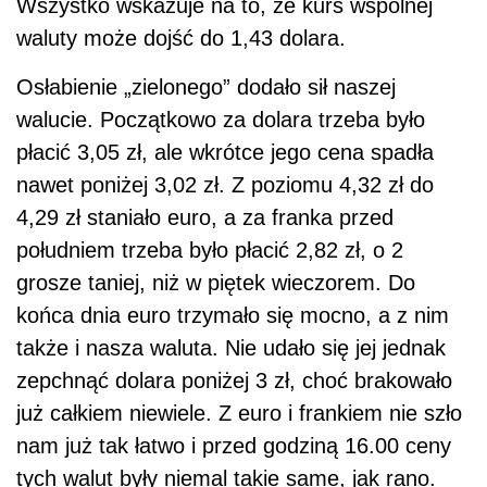
Wszystko wskazuje na to, że kurs wspólnej
waluty może dojść do 1,43 dolara.
Osłabienie „zielonego” dodało sił naszej
walucie. Początkowo za dolara trzeba było
płacić 3,05 zł, ale wkrótce jego cena spadła
nawet poniżej 3,02 zł. Z poziomu 4,32 zł do
4,29 zł staniało euro, a za franka przed
południem trzeba było płacić 2,82 zł, o 2
grosze taniej, niż w piętek wieczorem. Do
końca dnia euro trzymało się mocno, a z nim
także i nasza waluta. Nie udało się jej jednak
zepchnąć dolara poniżej 3 zł, choć brakowało
już całkiem niewiele. Z euro i frankiem nie szło
nam już tak łatwo i przed godziną 16.00 ceny
tych walut były niemal takie same, jak rano.