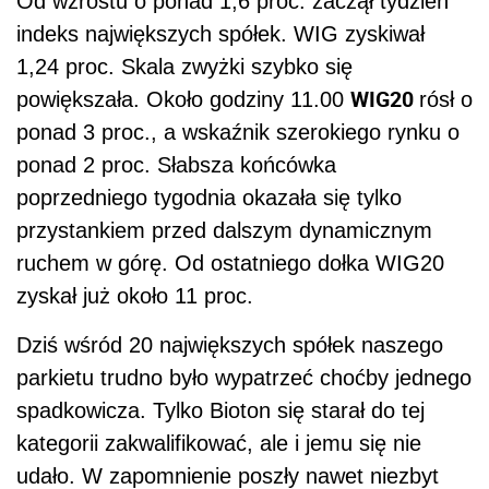
Od wzrostu o ponad 1,6 proc. zaczął tydzień
indeks największych spółek. WIG zyskiwał
1,24 proc. Skala zwyżki szybko się
WIG20
powiększała. Około godziny 11.00
rósł o
ponad 3 proc., a wskaźnik szerokiego rynku o
ponad 2 proc. Słabsza końcówka
poprzedniego tygodnia okazała się tylko
przystankiem przed dalszym dynamicznym
ruchem w górę. Od ostatniego dołka WIG20
zyskał już około 11 proc.
Dziś wśród 20 największych spółek naszego
parkietu trudno było wypatrzeć choćby jednego
spadkowicza. Tylko Bioton się starał do tej
kategorii zakwalifikować, ale i jemu się nie
udało. W zapomnienie poszły nawet niezbyt