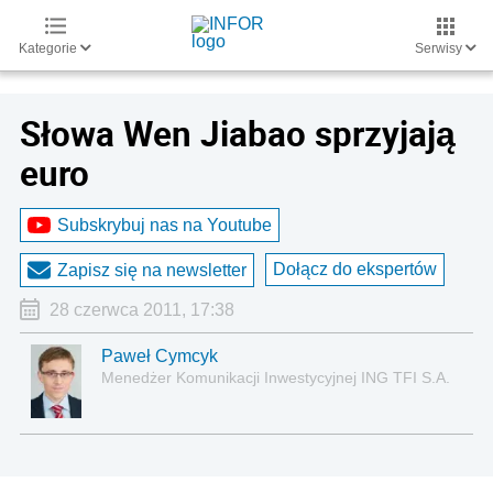
Kategorie
Serwisy
Słowa Wen Jiabao sprzyjają
euro
Subskrybuj nas na Youtube
Dołącz do ekspertów
Zapisz się na newsletter
28 czerwca 2011, 17:38
Paweł Cymcyk
Menedżer Komunikacji Inwestycyjnej ING TFI S.A.