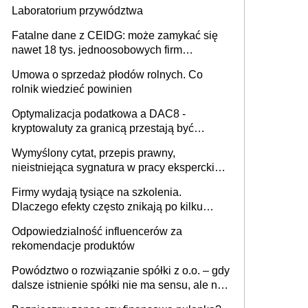
Laboratorium przywództwa
Fatalne dane z CEIDG: może zamykać się
nawet 18 tys. jednoosobowych firm
miesięcznie
Umowa o sprzedaż płodów rolnych. Co
rolnik wiedzieć powinien
Optymalizacja podatkowa a DAC8 -
kryptowaluty za granicą przestają być
niewidoczne. I co dalej?
Wymyślony cytat, przepis prawny,
nieistniejąca sygnatura w pracy eksperckiej -
sam zakup ChatGPT to nie wdrożenie AI w
Firmy wydają tysiące na szkolenia.
firmie
Dlaczego efekty często znikają po kilku
tygodniach?
Odpowiedzialność influencerów za
rekomendacje produktów
Powództwo o rozwiązanie spółki z o.o. – gdy
dalsze istnienie spółki nie ma sensu, ale nie
wszyscy wspólnicy są tego zdania