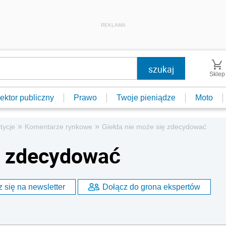
REKLAMA
Sklep
ektor publiczny
Prawo
Twoje pieniądze
Moto
»
»
tycje
Komentarze rynkowe
Giełda nie może się zdecydować
ę zdecydować
 się na newsletter
Dołącz do grona ekspertów