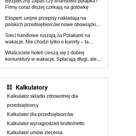
Bezpieczny zapas czy finansowa pułapka?
Firmy coraz dłużej czekają na gotówkę
Ekspert: unijne przepisy nakładają na
polskich przedsiębiorców nowe obowiązki w
zakresie opakowań
Sieci handlowe ruszają za Polakami na
wakacje. Nie chodzi tylko o kurorty – ta
walka o portfele klientów dzieje się także
Właściciele hoteli cieszą się z dobrej
tam, gdzie wielu spędzi urlop po cichu
koniunktury w wakacje. Spłacają długi, ale
już martwią się, co będzie jesienią
Kalkulatory
Kalkulator składki zdrowotnej dla
przedsiębiorcy
Kalkulator dla przedsiębiorców
Kalkulator wynagrodzeń brutto/netto
Kalkulator umów zlecenia