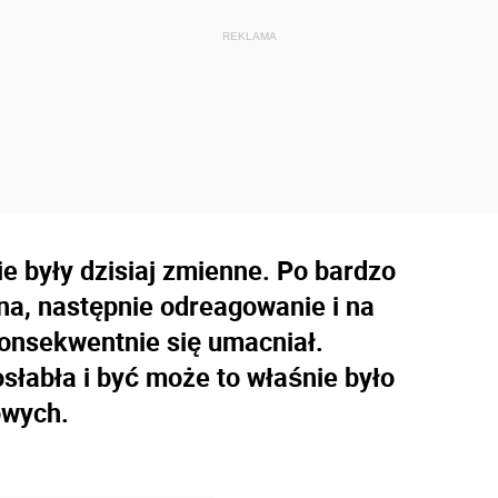
e były dzisiaj zmienne. Po bardzo
a, następnie odreagowanie i na
konsekwentnie się umacniał.
łabła i być może to właśnie było
owych.