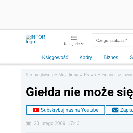
Kategorie
Księgowość
Kadry
Biznes
S
»
»
»
»
Strona główna
Moja firma
Prawo
Finanse
Inwes
Giełda nie może si
Subskrybuj nas na Youtube
Zapisz
23 lutego 2009, 17:43