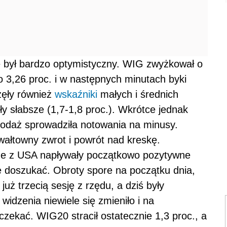
e był bardzo optymistyczny. WIG zwyżkował o
o 3,26 proc. i w następnych minutach byki
zęły również
wskaźniki
małych i średnich
ły słabsze (1,7-1,8 proc.). Wkrótce jednak
podaż sprowadziła notowania na minusy.
ałtowny zwrot i powrót nad kreskę.
że z USA napływały początkowo pozytywne
 doszukać. Obroty spore na początku dnia,
już trzecią sesję z rzędu, a dziś były
widzenia niewiele się zmieniło i na
czekać. WIG20 stracił ostatecznie 1,3 proc., a