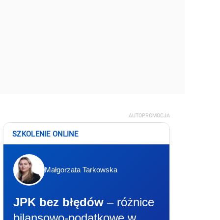
AUTOPROMOCJA
SZKOLENIE ONLINE
Małgorzata Tarkowska
JPK bez błędów
– różnice
bilansowo-podatkowe w