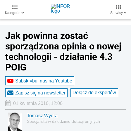
Kategorie
Serwisy
Jak powinna zostać
sporządzona opinia o nowej
technologii - działanie 4.3
POIG
Subskrybuj nas na Youtube
Dołącz do ekspertów
Zapisz się na newsletter
01 kwietnia 2010, 12:00
Tomasz Wydra
Specjalista w dziedzinie dotacji unijnych