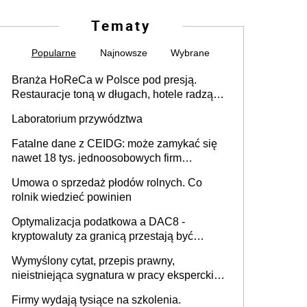
Tematy
Popularne
Najnowsze
Wybrane
Branża HoReCa w Polsce pod presją.
Restauracje toną w długach, hotele radzą
sobie lepiej [GOŚĆ INFOR.PL]
Laboratorium przywództwa
Fatalne dane z CEIDG: może zamykać się
nawet 18 tys. jednoosobowych firm
miesięcznie
Umowa o sprzedaż płodów rolnych. Co
rolnik wiedzieć powinien
Optymalizacja podatkowa a DAC8 -
kryptowaluty za granicą przestają być
niewidoczne. I co dalej?
Wymyślony cytat, przepis prawny,
nieistniejąca sygnatura w pracy eksperckiej -
sam zakup ChatGPT to nie wdrożenie AI w
Firmy wydają tysiące na szkolenia.
firmie