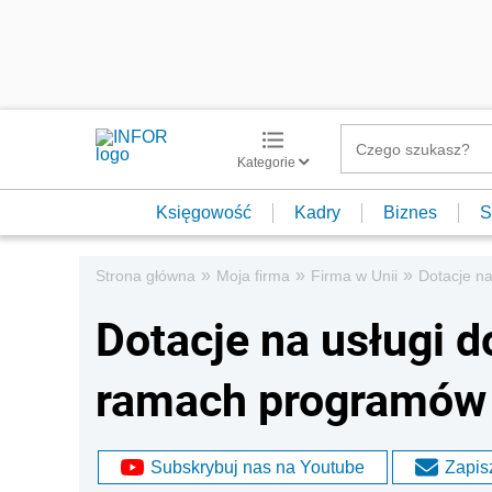
Kategorie
Księgowość
Kadry
Biznes
S
»
»
»
Strona główna
Moja firma
Firma w Unii
Dotacje na
Dotacje na usługi d
ramach programów 
Subskrybuj nas na Youtube
Zapisz