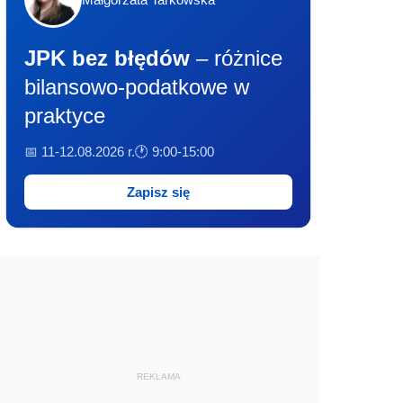
JPK bez błędów
– różnice
bilansowo-podatkowe w
praktyce
📅 11-12.08.2026 r.
🕐 9:00-15:00
Zapisz się
REKLAMA