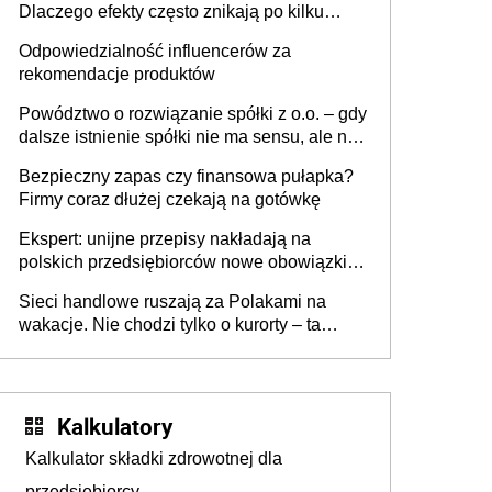
Dlaczego efekty często znikają po kilku
tygodniach?
Odpowiedzialność influencerów za
rekomendacje produktów
Powództwo o rozwiązanie spółki z o.o. – gdy
dalsze istnienie spółki nie ma sensu, ale nie
wszyscy wspólnicy są tego zdania
Bezpieczny zapas czy finansowa pułapka?
Firmy coraz dłużej czekają na gotówkę
Ekspert: unijne przepisy nakładają na
polskich przedsiębiorców nowe obowiązki w
zakresie opakowań
Sieci handlowe ruszają za Polakami na
wakacje. Nie chodzi tylko o kurorty – ta
walka o portfele klientów dzieje się także
tam, gdzie wielu spędzi urlop po cichu
Kalkulatory
Kalkulator składki zdrowotnej dla
przedsiębiorcy