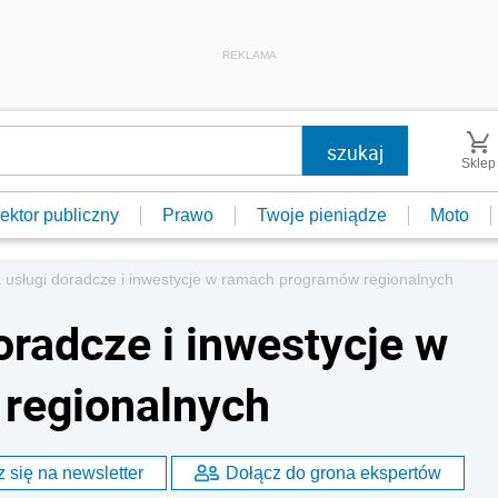
REKLAMA
Sklep
ektor publiczny
Prawo
Twoje pieniądze
Moto
 usługi doradcze i inwestycje w ramach programów regionalnych
oradcze i inwestycje w
regionalnych
 się na newsletter
Dołącz do grona ekspertów