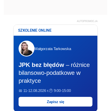
AUTOPROMOCJA
SZKOLENIE ONLINE
Małgorzata Tarkowska
JPK bez błędów
– różnice
bilansowo-podatkowe w
praktyce
📅 11-12.08.2026 r.
🕐 9:00-15:00
Zapisz się