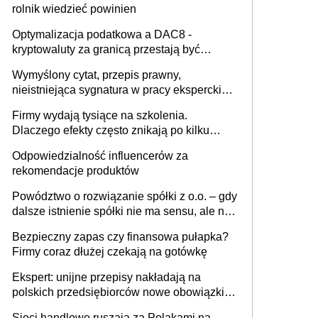
rolnik wiedzieć powinien
Optymalizacja podatkowa a DAC8 -
kryptowaluty za granicą przestają być
niewidoczne. I co dalej?
Wymyślony cytat, przepis prawny,
nieistniejąca sygnatura w pracy eksperckiej -
sam zakup ChatGPT to nie wdrożenie AI w
Firmy wydają tysiące na szkolenia.
firmie
Dlaczego efekty często znikają po kilku
tygodniach?
Odpowiedzialność influencerów za
rekomendacje produktów
Powództwo o rozwiązanie spółki z o.o. – gdy
dalsze istnienie spółki nie ma sensu, ale nie
wszyscy wspólnicy są tego zdania
Bezpieczny zapas czy finansowa pułapka?
Firmy coraz dłużej czekają na gotówkę
Ekspert: unijne przepisy nakładają na
polskich przedsiębiorców nowe obowiązki w
zakresie opakowań
Sieci handlowe ruszają za Polakami na