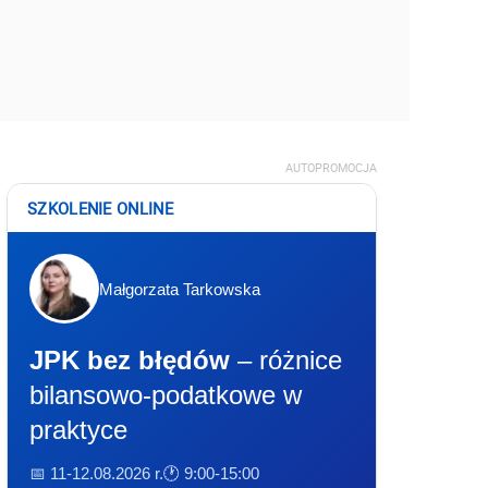
AUTOPROMOCJA
SZKOLENIE ONLINE
Małgorzata Tarkowska
JPK bez błędów
– różnice
bilansowo-podatkowe w
praktyce
📅 11-12.08.2026 r.
🕐 9:00-15:00