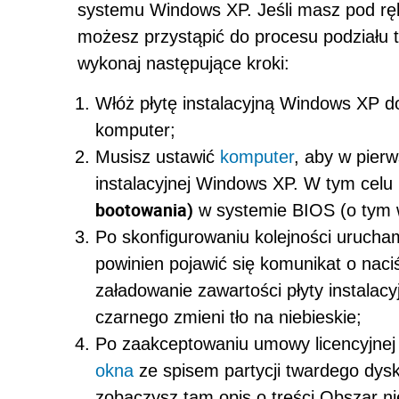
systemu Windows XP. Jeśli masz pod rę
możesz przystąpić do procesu podziału 
wykonaj następujące kroki:
Włóż płytę instalacyjną Windows XP 
komputer;
Musisz ustawić
komputer
, aby w pierw
instalacyjnej Windows XP. W tym celu
bootowania)
w systemie BIOS (o tym 
Po skonfigurowaniu kolejności uruch
powinien pojawić się komunikat o naci
załadowanie zawartości płyty instalac
czarnego zmieni tło na niebieskie;
Po zaakceptowaniu umowy licencyjne
okna
ze spisem partycji twardego dysk
zobaczysz tam opis o treści Obszar ni