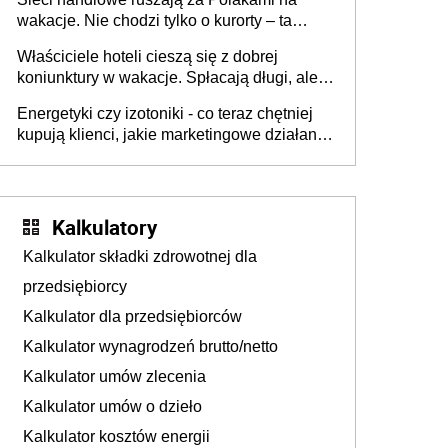
wakacje. Nie chodzi tylko o kurorty – ta
walka o portfele klientów dzieje się także
Właściciele hoteli cieszą się z dobrej
tam, gdzie wielu spędzi urlop po cichu
koniunktury w wakacje. Spłacają długi, ale
już martwią się, co będzie jesienią
Energetyki czy izotoniki - co teraz chętniej
kupują klienci, jakie marketingowe działania
podejmują sklepy
Kalkulatory
Kalkulator składki zdrowotnej dla
przedsiębiorcy
Kalkulator dla przedsiębiorców
Kalkulator wynagrodzeń brutto/netto
Kalkulator umów zlecenia
Kalkulator umów o dzieło
Kalkulator kosztów energii