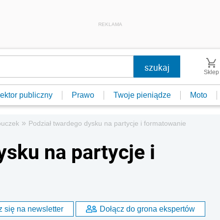
REKLAMA
Sklep
ektor publiczny
Prawo
Twoje pieniądze
Moto
»
uczek
Podział twardego dysku na partycje i formatowanie
sku na partycje i
 się na newsletter
Dołącz do grona ekspertów