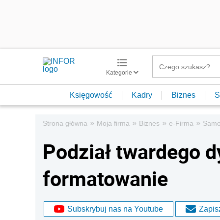
Kategorie
Księgowość
Kadry
Biznes
S
»
»
»
»
Strona główna
Moja firma
Biznes
e-Firma
Samo
Podział twardego dy
formatowanie
Subskrybuj nas na Youtube
Zapisz