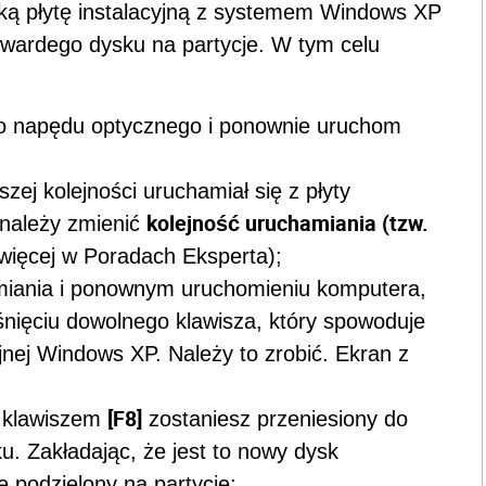
ką płytę instalacyjną z systemem Windows XP
twardego dysku na partycje. W tym celu
do napędu optycznego i ponownie uruchom
szej kolejności uruchamiał się z płyty
kolejność uruchamiania (tzw.
 należy zmienić
więcej w Poradach Eksperta);
amiania i ponownym uruchomieniu komputera,
śnięciu dowolnego klawisza, który spowoduje
yjnej Windows XP. Należy to zrobić. Ekran z
[F8]
j klawiszem
zostaniesz przeniesiony do
u. Zakładając, że jest to nowy dysk
e podzielony na partycje;