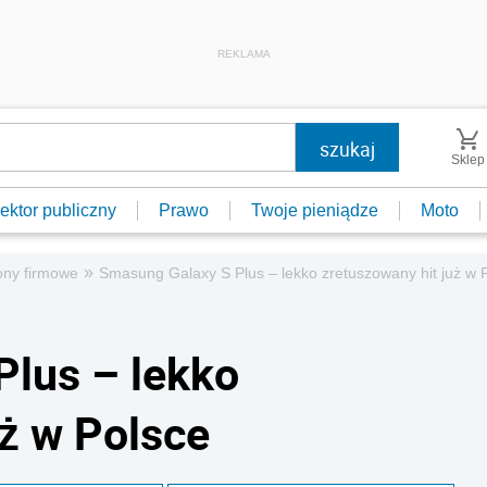
REKLAMA
Sklep
ektor publiczny
Prawo
Twoje pieniądze
Moto
»
ony firmowe
Smasung Galaxy S Plus – lekko zretuszowany hit już w 
lus – lekko
uż w Polsce