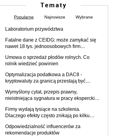
Tematy
Popularne
Najnowsze
Wybrane
Laboratorium przywództwa
Fatalne dane z CEIDG: może zamykać się
nawet 18 tys. jednoosobowych firm
miesięcznie
Umowa o sprzedaż płodów rolnych. Co
rolnik wiedzieć powinien
Optymalizacja podatkowa a DAC8 -
kryptowaluty za granicą przestają być
niewidoczne. I co dalej?
Wymyślony cytat, przepis prawny,
nieistniejąca sygnatura w pracy eksperckiej -
sam zakup ChatGPT to nie wdrożenie AI w
Firmy wydają tysiące na szkolenia.
firmie
Dlaczego efekty często znikają po kilku
tygodniach?
Odpowiedzialność influencerów za
rekomendacje produktów