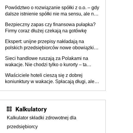
Powództwo o rozwiązanie spółki z o.o. – gdy
dalsze istnienie spółki nie ma sensu, ale nie
wszyscy wspólnicy są tego zdania
Bezpieczny zapas czy finansowa pułapka?
Firmy coraz dłużej czekają na gotówkę
Ekspert: unijne przepisy nakładają na
polskich przedsiębiorców nowe obowiązki w
zakresie opakowań
Sieci handlowe ruszają za Polakami na
wakacje. Nie chodzi tylko o kurorty – ta
walka o portfele klientów dzieje się także
Właściciele hoteli cieszą się z dobrej
tam, gdzie wielu spędzi urlop po cichu
koniunktury w wakacje. Spłacają długi, ale
już martwią się, co będzie jesienią
Kalkulatory
Kalkulator składki zdrowotnej dla
przedsiębiorcy