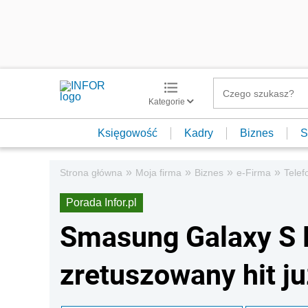
Kategorie
Księgowość
Kadry
Biznes
S
»
»
»
»
Strona główna
Moja firma
Biznes
e-Firma
Telef
Porada Infor.pl
Smasung Galaxy S P
zretuszowany hit j