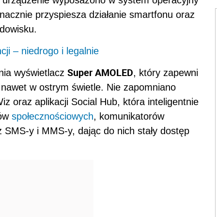
we urządzenie wyposażono w system operacyjny
nacznie przyspiesza działanie smartfonu oraz
dowisku.
ji – niedrogo i legalnie
Super AMOLED
enia wyświetlacz
, który zapewni
 nawet w ostrym świetle. Nie zapomniano
z oraz aplikacji Social Hub, która inteligentnie
sów
społecznościowych
, komunikatorów
az SMS-y i MMS-y, dając do nich stały dostęp