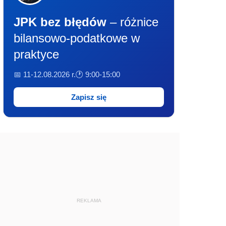
JPK bez błędów
– różnice
bilansowo-podatkowe w
praktyce
📅 11-12.08.2026 r.
🕐 9:00-15:00
Zapisz się
REKLAMA