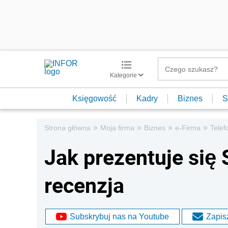
Kategorie
Księgowość
Kadry
Biznes
S
»
»
»
»
Strona główna
Moja firma
Biznes
e-Firma
Telef
Jak prezentuje się 
recenzja
Subskrybuj nas na Youtube
Zapisz