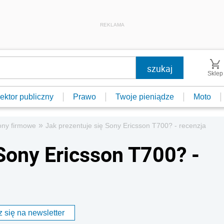
REKLAMA
Sklep
ektor publiczny
Prawo
Twoje pieniądze
Moto
»
ony firmowe
Jak prezentuje się Sony Ericsson T700? - recenzja
Sony Ericsson T700? -
 się na newsletter