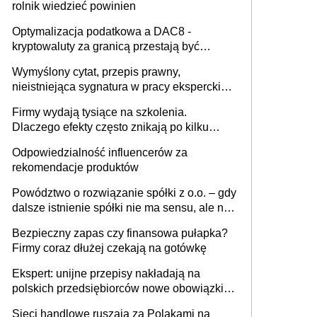
rolnik wiedzieć powinien
Optymalizacja podatkowa a DAC8 -
kryptowaluty za granicą przestają być
niewidoczne. I co dalej?
Wymyślony cytat, przepis prawny,
nieistniejąca sygnatura w pracy eksperckiej -
sam zakup ChatGPT to nie wdrożenie AI w
Firmy wydają tysiące na szkolenia.
firmie
Dlaczego efekty często znikają po kilku
tygodniach?
Odpowiedzialność influencerów za
rekomendacje produktów
Powództwo o rozwiązanie spółki z o.o. – gdy
dalsze istnienie spółki nie ma sensu, ale nie
wszyscy wspólnicy są tego zdania
Bezpieczny zapas czy finansowa pułapka?
Firmy coraz dłużej czekają na gotówkę
Ekspert: unijne przepisy nakładają na
polskich przedsiębiorców nowe obowiązki w
zakresie opakowań
Sieci handlowe ruszają za Polakami na