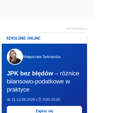
AUTOPROMOCJA
SZKOLENIE ONLINE
Małgorzata Tarkowska
JPK bez błędów
– różnice
bilansowo-podatkowe w
praktyce
📅 11-12.08.2026 r.
🕐 9:00-15:00
Zapisz się