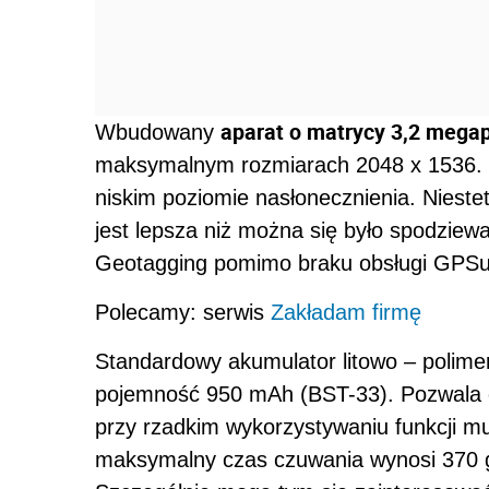
aparat o matrycy 3,2 megap
Wbudowany
maksymalnym rozmiarach 2048 x 1536. F
niskim poziomie nasłonecznienia. Niestety
jest lepsza niż można się było spodzie
Geotagging pomimo braku obsługi GPSu
Polecamy: serwis
Zakładam firmę
Standardowy akumulator litowo – polim
pojemność 950 mAh (BST-33). Pozwala o
przy rzadkim wykorzystywaniu funkcji m
maksymalny czas czuwania wynosi 370 