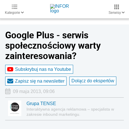
Kategorie
Serwisy
Google Plus - serwis
społecznościowy warty
zainteresowania?
Subskrybuj nas na Youtube
Dołącz do ekspertów
Zapisz się na newsletter
09 maja 2013, 09:06
Grupa TENSE
Interaktywna agencja reklamowa – specjalista w
zakresie inbound marketingu.