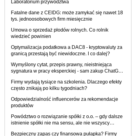
Laboratorium przywództwa
Fatalne dane z CEIDG: może zamykać się nawet 18
tys. jednoosobowych firm miesięcznie
Umowa o sprzedaż płodów rolnych. Co rolnik
wiedzieć powinien
Optymalizacja podatkowa a DAC8 - kryptowaluty za
granicą przestają być niewidoczne. I co dalej?
Wymyślony cytat, przepis prawny, nieistniejąca
sygnatura w pracy eksperckiej - sam zakup ChatGPT
to nie wdrożenie AI w firmie
Firmy wydają tysiące na szkolenia. Dlaczego efekty
często znikają po kilku tygodniach?
Odpowiedzialność influencerów za rekomendacje
produktów
Powództwo o rozwiązanie spółki z o.o. – gdy dalsze
istnienie spółki nie ma sensu, ale nie wszyscy
wspólnicy są tego zdania
Bezpieczny zapas czy finansowa pułapka? Firmy