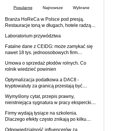
Popularne
Najnowsze
Wybrane
Branża HoReCa w Polsce pod presją.
Restauracje toną w długach, hotele radzą
sobie lepiej [GOŚĆ INFOR.PL]
Laboratorium przywództwa
Fatalne dane z CEIDG: może zamykać się
nawet 18 tys. jednoosobowych firm
miesięcznie
Umowa o sprzedaż płodów rolnych. Co
rolnik wiedzieć powinien
Optymalizacja podatkowa a DAC8 -
kryptowaluty za granicą przestają być
niewidoczne. I co dalej?
Wymyślony cytat, przepis prawny,
nieistniejąca sygnatura w pracy eksperckiej -
sam zakup ChatGPT to nie wdrożenie AI w
Firmy wydają tysiące na szkolenia.
firmie
Dlaczego efekty często znikają po kilku
tygodniach?
Odpowiedzialność influencerów za