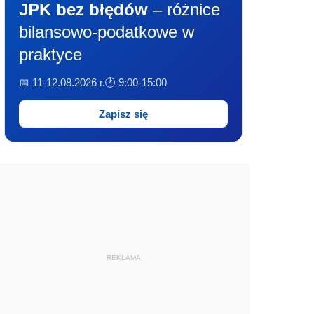
JPK bez błędów
– różnice
bilansowo-podatkowe w
praktyce
📅 11-12.08.2026 r.
🕐 9:00-15:00
Zapisz się
REKLAMA