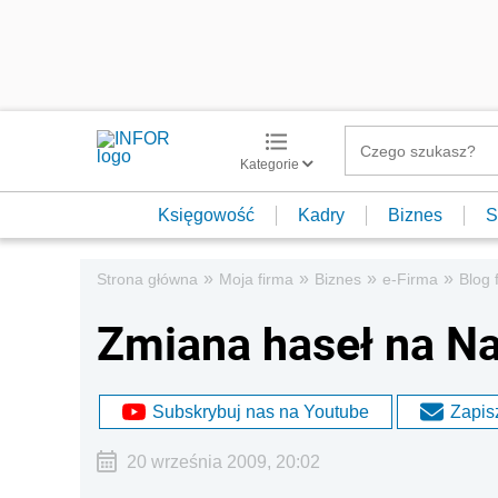
Kategorie
Księgowość
Kadry
Biznes
S
»
»
»
»
Strona główna
Moja firma
Biznes
e-Firma
Blog 
Zmiana haseł na Na
Subskrybuj nas na Youtube
Zapisz
20 września 2009, 20:02