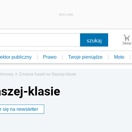
REKLAMA
Sklep
ektor publiczny
Prawo
Twoje pieniądze
Moto
»
firmowy
Zmiana haseł na Naszej-klasie
szej-klasie
 się na newsletter