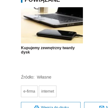
Kupujemy zewnętrzny twardy
dysk
Źródło:
Własne
e-firma
internet
Wersja do druku
N