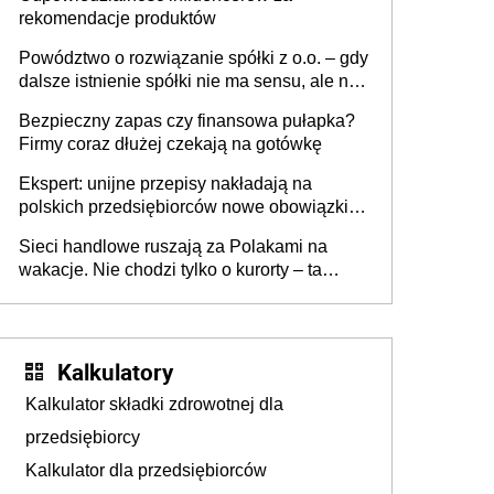
rekomendacje produktów
Powództwo o rozwiązanie spółki z o.o. – gdy
dalsze istnienie spółki nie ma sensu, ale nie
wszyscy wspólnicy są tego zdania
Bezpieczny zapas czy finansowa pułapka?
Firmy coraz dłużej czekają na gotówkę
Ekspert: unijne przepisy nakładają na
polskich przedsiębiorców nowe obowiązki w
zakresie opakowań
Sieci handlowe ruszają za Polakami na
wakacje. Nie chodzi tylko o kurorty – ta
walka o portfele klientów dzieje się także
tam, gdzie wielu spędzi urlop po cichu
Kalkulatory
Kalkulator składki zdrowotnej dla
przedsiębiorcy
Kalkulator dla przedsiębiorców