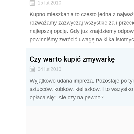
15 lut 2010
Kupno mieszkania to często jedna z najważ
rozważamy zazwyczaj wszystkie za i przeci
najlepszą opcję. Gdy już znajdziemy odpow
powinniśmy zwrócić uwagę na kilka istotn
Czy warto kupić zmywarkę
04 lut 2010
Wyjątkowo udana impreza. Pozostaje po tym
sztućców, kubków, kieliszków. I to wszystk
opłaca się”. Ale czy na pewno?