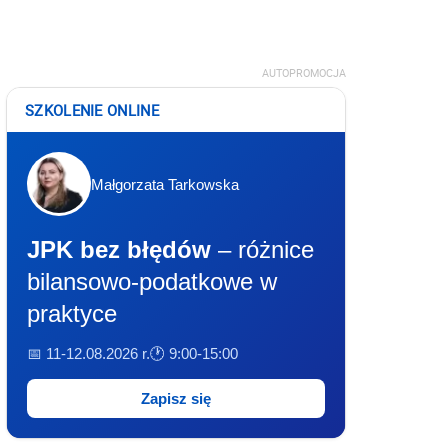
AUTOPROMOCJA
SZKOLENIE ONLINE
Małgorzata Tarkowska
JPK bez błędów
– różnice
bilansowo-podatkowe w
praktyce
📅 11-12.08.2026 r.
🕐 9:00-15:00
Zapisz się