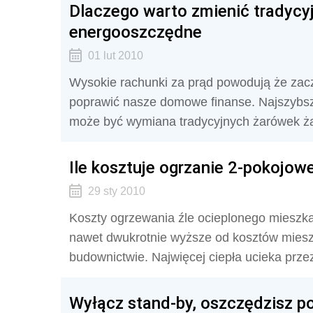
Dlaczego warto zmienić tradycy
energooszczędne
01 lut 2010
Wysokie rachunki za prąd powodują że zac
poprawić nasze domowe finanse. Najszybsz
może być wymiana tradycyjnych żarówek ż
Ile kosztuje ogrzanie 2-pokojow
29 sty 2010
Koszty ogrzewania źle ocieplonego mieszka
nawet dwukrotnie wyższe od kosztów mie
budownictwie. Najwięcej ciepła ucieka przez
Wyłącz stand-by, oszczędzisz po