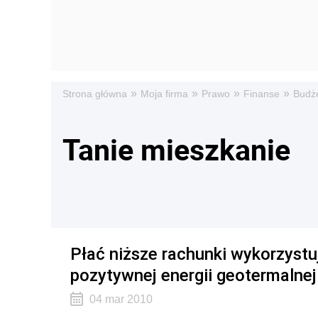
»
»
»
»
Strona główna
Moja firma
Prawo
Finanse
Budż
Tanie mieszkanie
Płać niższe rachunki wykorzystuj
pozytywnej energii geotermalnej
04 mar 2010