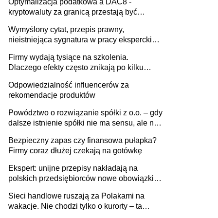
Optymalizacja podatkowa a DAC8 -
kryptowaluty za granicą przestają być
niewidoczne. I co dalej?
Wymyślony cytat, przepis prawny,
nieistniejąca sygnatura w pracy eksperckiej -
sam zakup ChatGPT to nie wdrożenie AI w
Firmy wydają tysiące na szkolenia.
firmie
Dlaczego efekty często znikają po kilku
tygodniach?
Odpowiedzialność influencerów za
rekomendacje produktów
Powództwo o rozwiązanie spółki z o.o. – gdy
dalsze istnienie spółki nie ma sensu, ale nie
wszyscy wspólnicy są tego zdania
Bezpieczny zapas czy finansowa pułapka?
Firmy coraz dłużej czekają na gotówkę
Ekspert: unijne przepisy nakładają na
polskich przedsiębiorców nowe obowiązki w
zakresie opakowań
Sieci handlowe ruszają za Polakami na
wakacje. Nie chodzi tylko o kurorty – ta
walka o portfele klientów dzieje się także