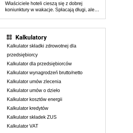
Właściciele hoteli cieszą się z dobrej
tam, gdzie wielu spędzi urlop po cichu
koniunktury w wakacje. Spłacają długi, ale
już martwią się, co będzie jesienią
Kalkulatory
Kalkulator składki zdrowotnej dla
przedsiębiorcy
Kalkulator dla przedsiębiorców
Kalkulator wynagrodzeń brutto/netto
Kalkulator umów zlecenia
Kalkulator umów o dzieło
Kalkulator kosztów energii
Kalkulator kredytów
Kalkulator składek ZUS
Kalkulator VAT