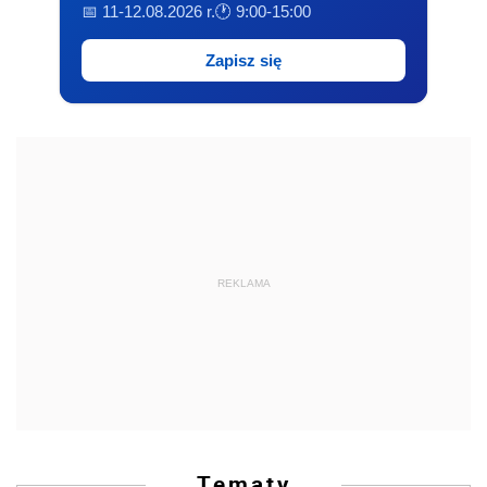
📅 11-12.08.2026 r.
🕐 9:00-15:00
Zapisz się
REKLAMA
Tematy