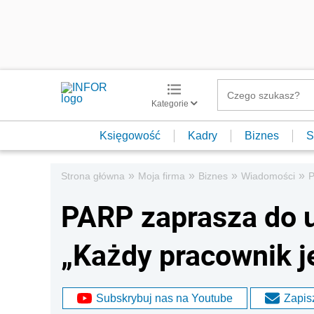
Kategorie
Księgowość
Kadry
Biznes
S
»
»
»
»
Strona główna
Moja firma
Biznes
Wiadomości
P
PARP zaprasza do u
„Każdy pracownik j
Subskrybuj nas na Youtube
Zapisz