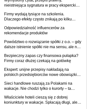
Wymyślony cytat, przepis prawny,
nieistniejąca sygnatura w pracy eksperckiej -
sam zakup ChatGPT to nie wdrożenie AI w
Firmy wydają tysiące na szkolenia.
firmie
Dlaczego efekty często znikają po kilku
tygodniach?
Odpowiedzialność influencerów za
rekomendacje produktów
Powództwo o rozwiązanie spółki z o.o. – gdy
dalsze istnienie spółki nie ma sensu, ale nie
wszyscy wspólnicy są tego zdania
Bezpieczny zapas czy finansowa pułapka?
Firmy coraz dłużej czekają na gotówkę
Ekspert: unijne przepisy nakładają na
polskich przedsiębiorców nowe obowiązki w
zakresie opakowań
Sieci handlowe ruszają za Polakami na
wakacje. Nie chodzi tylko o kurorty – ta
walka o portfele klientów dzieje się także
Właściciele hoteli cieszą się z dobrej
tam, gdzie wielu spędzi urlop po cichu
koniunktury w wakacje. Spłacają długi, ale
już martwią się, co będzie jesienią