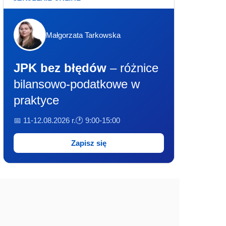
Małgorzata Tarkowska
JPK bez błędów
– różnice
bilansowo-podatkowe w
praktyce
📅 11-12.08.2026 r.
🕐 9:00-15:00
Zapisz się