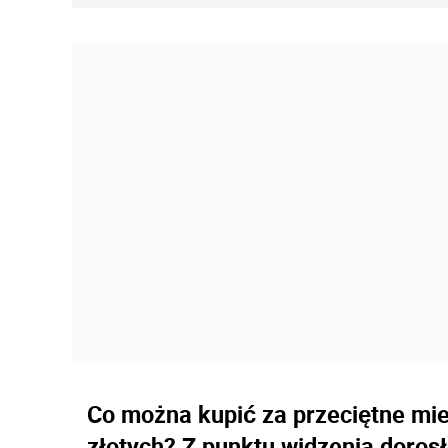
Co można kupić za przeciętne mie
złotych? Z punktu widzenia dorosł