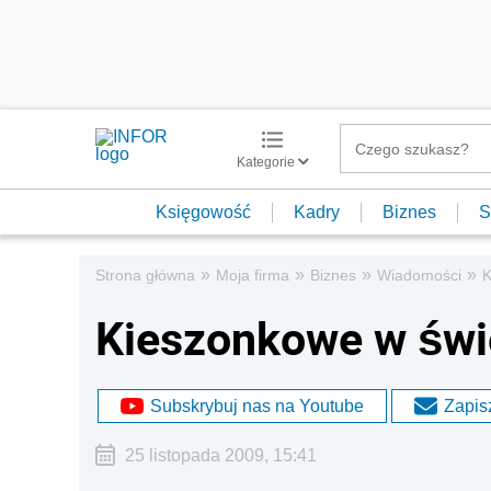
Kategorie
Księgowość
Kadry
Biznes
S
»
»
»
»
Strona główna
Moja firma
Biznes
Wiadomości
K
Kieszonkowe w świ
Subskrybuj nas na Youtube
Zapisz
25 listopada 2009, 15:41