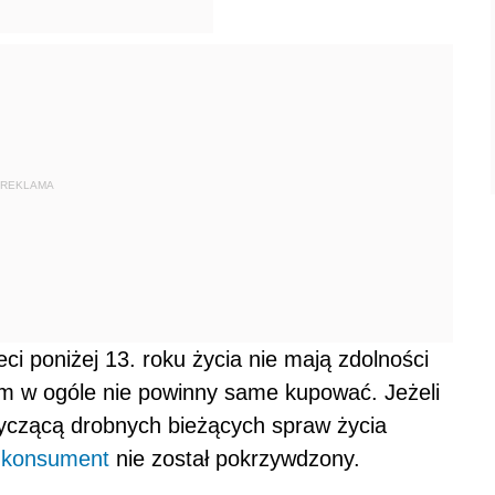
REKLAMA
i poniżej 13. roku życia nie mają zdolności
m w ogóle nie powinny same kupować. Jeżeli
yczącą drobnych bieżących spraw życia
y
konsument
nie został pokrzywdzony.