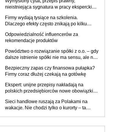
Wymyślony cytat, przepis prawny,
nieistniejąca sygnatura w pracy eksperckiej -
sam zakup ChatGPT to nie wdrożenie AI w
Firmy wydają tysiące na szkolenia.
firmie
Dlaczego efekty często znikają po kilku
tygodniach?
Odpowiedzialność influencerów za
rekomendacje produktów
Powództwo o rozwiązanie spółki z o.o. – gdy
dalsze istnienie spółki nie ma sensu, ale nie
wszyscy wspólnicy są tego zdania
Bezpieczny zapas czy finansowa pułapka?
Firmy coraz dłużej czekają na gotówkę
Ekspert: unijne przepisy nakładają na
polskich przedsiębiorców nowe obowiązki w
zakresie opakowań
Sieci handlowe ruszają za Polakami na
wakacje. Nie chodzi tylko o kurorty – ta
walka o portfele klientów dzieje się także
tam, gdzie wielu spędzi urlop po cichu