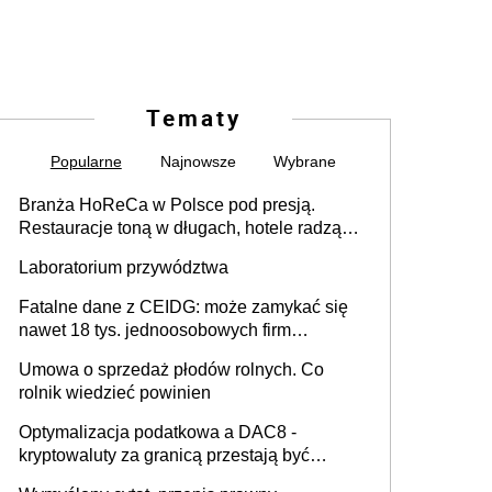
Tematy
Popularne
Najnowsze
Wybrane
Branża HoReCa w Polsce pod presją.
Restauracje toną w długach, hotele radzą
sobie lepiej [GOŚĆ INFOR.PL]
Laboratorium przywództwa
Fatalne dane z CEIDG: może zamykać się
nawet 18 tys. jednoosobowych firm
miesięcznie
Umowa o sprzedaż płodów rolnych. Co
rolnik wiedzieć powinien
Optymalizacja podatkowa a DAC8 -
kryptowaluty za granicą przestają być
niewidoczne. I co dalej?