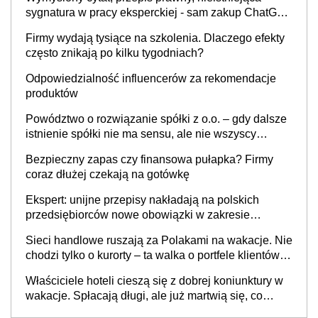
sygnatura w pracy eksperckiej - sam zakup ChatGPT
to nie wdrożenie AI w firmie
Firmy wydają tysiące na szkolenia. Dlaczego efekty
często znikają po kilku tygodniach?
Odpowiedzialność influencerów za rekomendacje
produktów
Powództwo o rozwiązanie spółki z o.o. – gdy dalsze
istnienie spółki nie ma sensu, ale nie wszyscy
wspólnicy są tego zdania
Bezpieczny zapas czy finansowa pułapka? Firmy
coraz dłużej czekają na gotówkę
Ekspert: unijne przepisy nakładają na polskich
przedsiębiorców nowe obowiązki w zakresie
opakowań
Sieci handlowe ruszają za Polakami na wakacje. Nie
chodzi tylko o kurorty – ta walka o portfele klientów
dzieje się także tam, gdzie wielu spędzi urlop po
Właściciele hoteli cieszą się z dobrej koniunktury w
cichu
wakacje. Spłacają długi, ale już martwią się, co
będzie jesienią