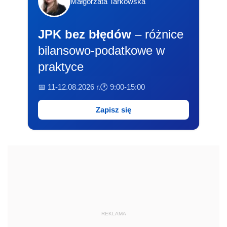
Małgorzata Tarkowska
JPK bez błędów
– różnice
bilansowo-podatkowe w
praktyce
📅 11-12.08.2026 r.
🕐 9:00-15:00
Zapisz się
REKLAMA