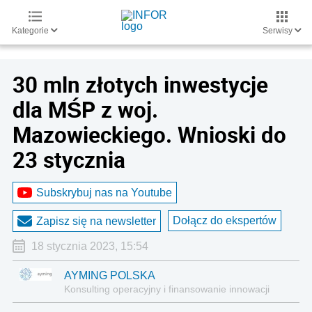
Kategorie
Serwisy
30 mln złotych inwestycje
dla MŚP z woj.
Mazowieckiego. Wnioski do
23 stycznia
Subskrybuj nas na Youtube
Dołącz do ekspertów
Zapisz się na newsletter
18 stycznia 2023, 15:54
AYMING POLSKA
Konsulting operacyjny i finansowanie innowacji